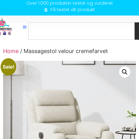
Over 1.000 produkter testet og vurderet
Få testet dit produkt
Home
/ Massagestol velour cremefarvet
Sale!