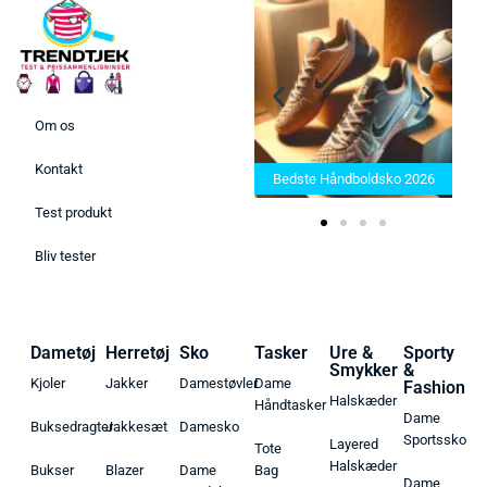
Om os
Bedste Saunatæppe 2025 –
Kontakt
Find de bedste produkter her!
Bedste Håndboldsko 2026
Test produkt
Bliv tester
Dametøj
Herretøj
Sko
Tasker
Ure &
Sporty
Smykker
&
Kjoler
Jakker
Damestøvler
Dame
Fashion
Halskæder
Håndtasker
Dame
Buksedragter
Jakkesæt
Damesko
Sportssko
Layered
Tote
Halskæder
Bukser
Blazer
Dame
Bag
Dame