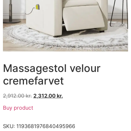
Massagestol velour
cremefarvet
2,912.00
kr.
2,312.00
kr.
Buy product
SKU:
1193681976840495966