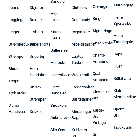
Sandaler
Træningstøj
Øreringe
Jeans
Skjorter
Clutches
Høje
Herre
Ringe
Leggings
Bukser
Hæle
Crossbody
Sportssko
Signetringe
Lingeri
T-shirts
Kitten
Rygsække
Herre
Heels
Træningstøj
Ankelkæder
Strømpebukser
Boxershorts
Arbejdstasker
Ballerinaer
Caps
Charm-
Strømper
Undertøj
Laptop-
Armbånd
Herresko
Tasker
Huer
Bluser
Herre
Cuff-
Handsker
Herrestøvler
Weekendtasker
Bøllehatte
Armbånd
Toppe
Unisex
Herre
Lædertasker
Klub
Klassiske
Tørklæder
Sandaler
Merchandise
Ure
Strømper
Bæltetasker
Dame
Sneakers
Sports-
Kæde-
Handsker
Sokker
Messenger
BH
Ure-
Ankelstøvler
Bags
Vintage
Tracksuits
Slip-Ons
Kufferter
Ure
og