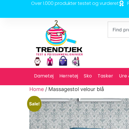
Over 1.000 produkter testet og vurderet
Dametøj
Herretøj
Sko
Tasker
Ure
Home
/ Massagestol velour blå
Sale!