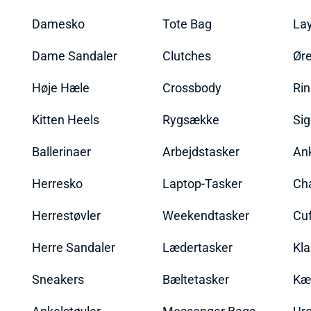
Damesko
Tote Bag
La
Dame Sandaler
Clutches
Øre
Høje Hæle
Crossbody
Ri
Kitten Heels
Rygsække
Sig
Ballerinaer
Arbejdstasker
An
Herresko
Laptop-Tasker
Ch
Herrestøvler
Weekendtasker
Cu
Herre Sandaler
Lædertasker
Kla
Sneakers
Bæltetasker
Kæ