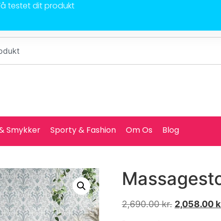
Få testet dit produkt
 & Smykker
Sporty & Fashion
Om Os
Blog
Massagestol
2,690.00
kr.
2,058.00
k