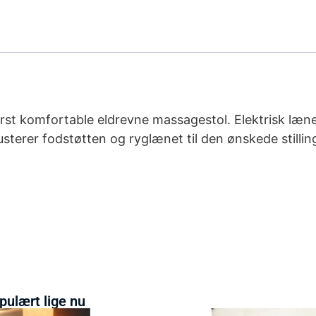
erst komfortable eldrevne massagestol. Elektrisk læn
usterer fodstøtten og ryglænet til den ønskede stilli
pulært lige nu