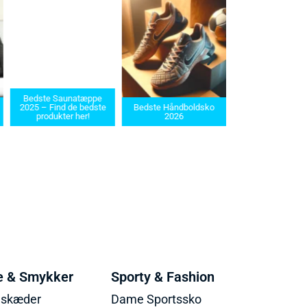
Bedste Saunatæppe
Bedste barbermaskiner
025 – Find de bedste
Bedste Håndboldsko
i 2025: Find den rette til
produkter her!
2026
dit behov
e & Smykker
Sporty & Fashion
lskæder
Dame Sportssko