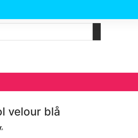
 velour blå
r.