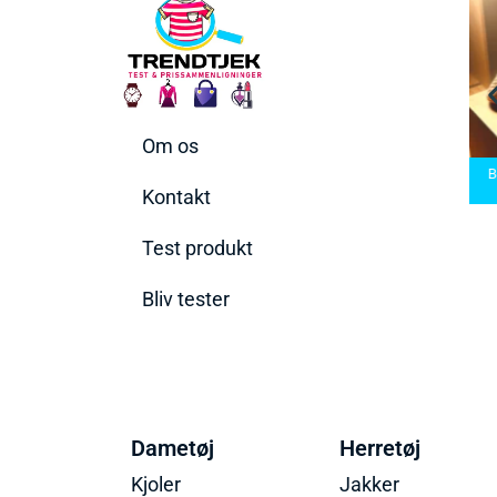
Om os
askiner
Bedste Saunatæppe
ette til
Bedste saunatæppe
2025 – Find de bedste
Bedste
v
2025
produkter her!
Kontakt
Test produkt
Bliv tester
Dametøj
Herretøj
Kjoler
Jakker