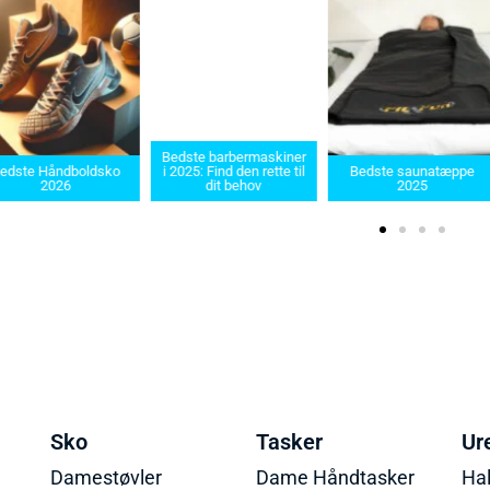
Bedste barbermaskiner
 Håndboldsko
i 2025: Find den rette til
Bedste saunatæppe
2
2026
dit behov
2025
Sko
Tasker
Ur
Damestøvler
Dame Håndtasker
Ha