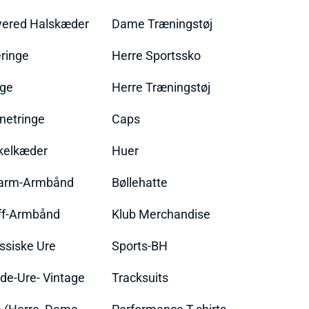
yered Halskæder
Dame Træningstøj
ringe
Herre Sportssko
nge
Herre Træningstøj
netringe
Caps
kelkæder
Huer
arm-Armbånd
Bøllehatte
ff-Armbånd
Klub Merchandise
ssiske Ure
Sports-BH
de-Ure- Vintage
Tracksuits