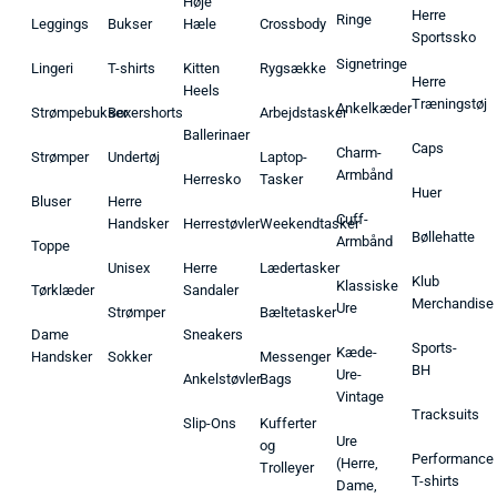
Høje
Herre
Ringe
Leggings
Bukser
Hæle
Crossbody
Sportssko
Signetringe
Lingeri
T-shirts
Kitten
Rygsække
Herre
Heels
Træningstøj
Ankelkæder
Strømpebukser
Boxershorts
Arbejdstasker
Ballerinaer
Caps
Charm-
Strømper
Undertøj
Laptop-
Armbånd
Herresko
Tasker
Huer
Bluser
Herre
Cuff-
Handsker
Herrestøvler
Weekendtasker
Bøllehatte
Armbånd
Toppe
Unisex
Herre
Lædertasker
Klub
Klassiske
Tørklæder
Sandaler
Merchandise
Ure
Strømper
Bæltetasker
Dame
Sneakers
Sports-
Kæde-
Handsker
Sokker
Messenger
BH
Ure-
Ankelstøvler
Bags
Vintage
Tracksuits
Slip-Ons
Kufferter
Ure
og
Performance
(Herre,
Trolleyer
T-shirts
Dame,