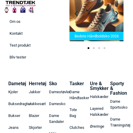
Om os
Bedste Saunatæppe 2025 –
Kontakt
Find de bedste produkter her!
Bedste Håndboldsko 2026
Test produkt
Bliv tester
Dametøj
Herretøj
Sko
Tasker
Ure &
Sporty
Smykker
&
Kjoler
Jakker
Damestøvler
Dame
Fashion
Halskæder
Håndtasker
Dame
Buksedragter
Jakkesæt
Damesko
Sportssko
Layered
Tote
Halskæder
Bukser
Blazer
Dame
Bag
Dame
Sandaler
Træningstøj
Øreringe
Jeans
Skjorter
Clutches