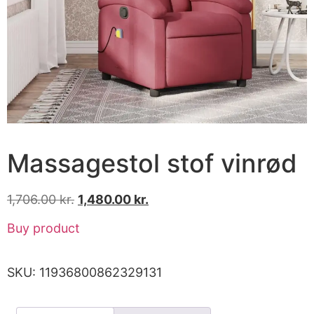
Massagestol stof vinrød
1,706.00
kr.
1,480.00
kr.
Buy product
SKU:
11936800862329131