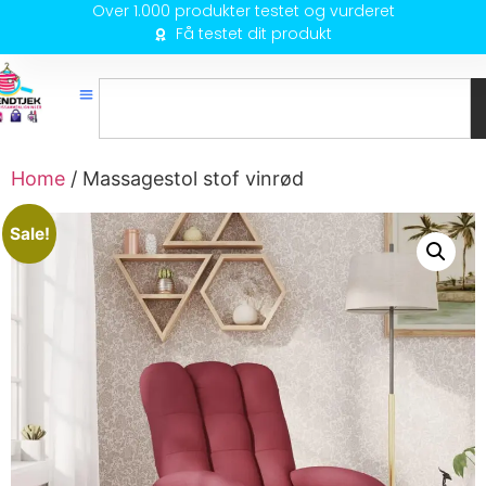
Over 1.000 produkter testet og vurderet
Få testet dit produkt
Home
/ Massagestol stof vinrød
Sale!