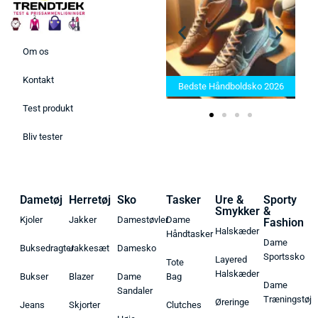
Om os
Bedste Saunatæppe 2025 –
Kontakt
Find de bedste produkter her!
Bedste Håndboldsko 2026
Test produkt
Bliv tester
Dametøj
Herretøj
Sko
Tasker
Ure &
Sporty
Smykker
&
Kjoler
Jakker
Damestøvler
Dame
Fashion
Halskæder
Håndtasker
Dame
Buksedragter
Jakkesæt
Damesko
Sportssko
Layered
Tote
Halskæder
Bukser
Blazer
Dame
Bag
Dame
Sandaler
Træningstøj
Øreringe
Jeans
Skjorter
Clutches