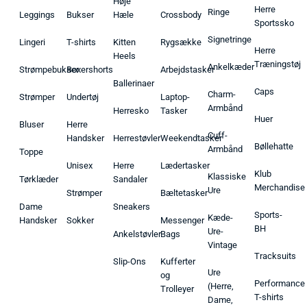
Høje
Herre
Ringe
Leggings
Bukser
Hæle
Crossbody
Sportssko
Signetringe
Lingeri
T-shirts
Kitten
Rygsække
Herre
Heels
Træningstøj
Ankelkæder
Strømpebukser
Boxershorts
Arbejdstasker
Ballerinaer
Caps
Charm-
Strømper
Undertøj
Laptop-
Armbånd
Herresko
Tasker
Huer
Bluser
Herre
Cuff-
Handsker
Herrestøvler
Weekendtasker
Bøllehatte
Armbånd
Toppe
Unisex
Herre
Lædertasker
Klub
Klassiske
Tørklæder
Sandaler
Merchandise
Ure
Strømper
Bæltetasker
Dame
Sneakers
Sports-
Kæde-
Handsker
Sokker
Messenger
BH
Ure-
Ankelstøvler
Bags
Vintage
Tracksuits
Slip-Ons
Kufferter
Ure
og
Performance
(Herre,
Trolleyer
T-shirts
Dame,