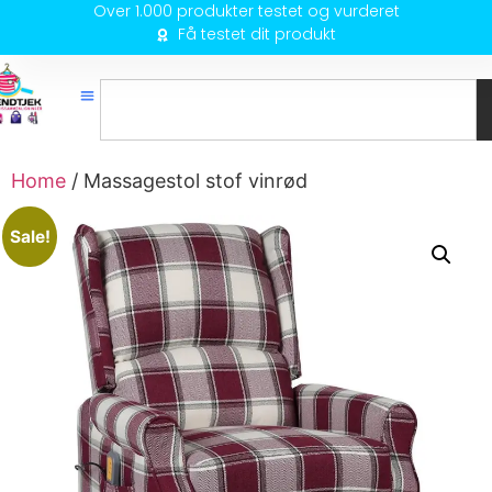
Over 1.000 produkter testet og vurderet
Få testet dit produkt
Home
/ Massagestol stof vinrød
Sale!