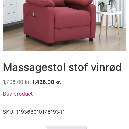
Massagestol stof vinrød
1,708.00
kr.
1,428.00
kr.
Buy product
SKU:
11936801017619341