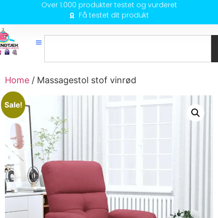
Over 1.000 produkter testet og vurderet
Få testet dit produkt
Home
/ Massagestol stof vinrød
Sale!