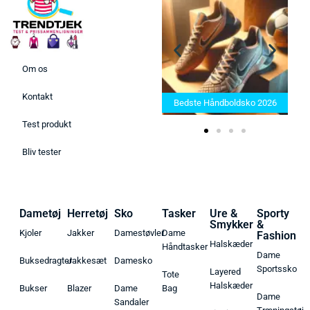
Om os
Bedste Saunatæppe 2025 –
Kontakt
Find de bedste produkter her!
Bedste Håndboldsko 2026
Test produkt
Bliv tester
Dametøj
Herretøj
Sko
Tasker
Ure &
Sporty
Smykker
&
Kjoler
Jakker
Damestøvler
Dame
Fashion
Halskæder
Håndtasker
Dame
Buksedragter
Jakkesæt
Damesko
Sportssko
Layered
Tote
Halskæder
Bukser
Blazer
Dame
Bag
Dame
Sandaler