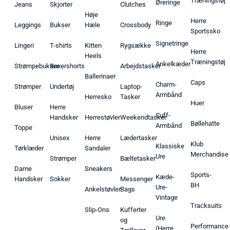
Træningstøj
Øreringe
Jeans
Skjorter
Clutches
Høje
Herre
Ringe
Leggings
Bukser
Hæle
Crossbody
Sportssko
Signetringe
Lingeri
T-shirts
Kitten
Rygsække
Herre
Heels
Træningstøj
Ankelkæder
Strømpebukser
Boxershorts
Arbejdstasker
Ballerinaer
Caps
Charm-
Strømper
Undertøj
Laptop-
Armbånd
Herresko
Tasker
Huer
Bluser
Herre
Cuff-
Handsker
Herrestøvler
Weekendtasker
Bøllehatte
Armbånd
Toppe
Unisex
Herre
Lædertasker
Klub
Klassiske
Tørklæder
Sandaler
Merchandise
Ure
Strømper
Bæltetasker
Dame
Sneakers
Sports-
Kæde-
Handsker
Sokker
Messenger
BH
Ure-
Ankelstøvler
Bags
Vintage
Tracksuits
Slip-Ons
Kufferter
Ure
og
Performance
(Herre,