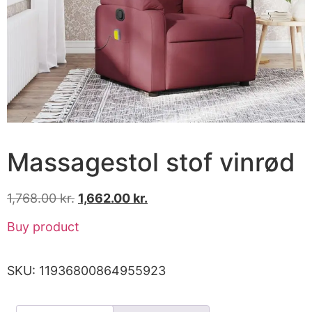
Massagestol stof vinrød
1,768.00
kr.
1,662.00
kr.
Buy product
SKU:
11936800864955923