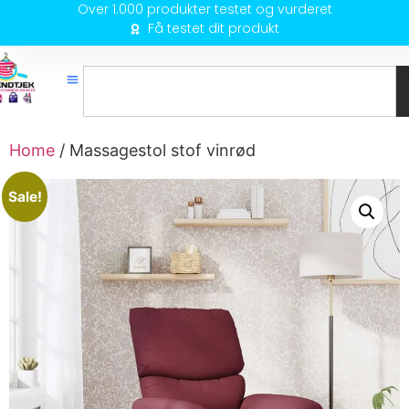
Over 1.000 produkter testet og vurderet
Få testet dit produkt
Home
/ Massagestol stof vinrød
Sale!