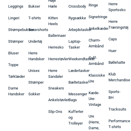
Høje
Herre
Ringe
Leggings
Bukser
Hæle
Crossbody
Sportssko
Signetringe
Lingeri
T-shirts
Kitten
Rygsække
Herre
Heels
Træningstøj
Ankelkæder
Strømpebukser
Boxershorts
Arbejdstasker
Ballerinaer
Caps
Charm-
Strømper
Undertøj
Laptop-
Armbånd
Herresko
Tasker
Huer
Bluser
Herre
Cuff-
Handsker
Herrestøvler
Weekendtasker
Bøllehatte
Armbånd
Toppe
Unisex
Herre
Lædertasker
Klub
Klassiske
Tørklæder
Sandaler
Merchandise
Ure
Strømper
Bæltetasker
Dame
Sneakers
Sports-
Kæde-
Handsker
Sokker
Messenger
BH
Ure-
Ankelstøvler
Bags
Vintage
Tracksuits
Slip-Ons
Kufferter
Ure
og
Performance
(Herre,
Trolleyer
T-shirts
Dame,