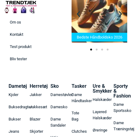
Om os
Bedste Saunatæppe 2025 –
Kontakt
Find de bedste produkter her!
Bedste Håndboldsko 2026
Test produkt
Bliv tester
Dametøj
Herretøj
Sko
Tasker
Ure &
Sporty
Smykker
&
Kjoler
Jakker
Damestøvler
Dame
Fashion
Halskæder
Håndtasker
Dame
Buksedragter
Jakkesæt
Damesko
Sportssko
Layered
Tote
Halskæder
Bukser
Blazer
Dame
Bag
Dame
Sandaler
Træningstøj
Øreringe
Jeans
Skjorter
Clutches