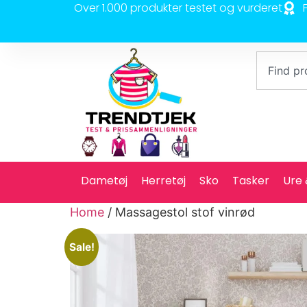
Over 1.000 produkter testet og vurderet
Dametøj
Herretøj
Sko
Tasker
Ure
Home
/ Massagestol stof vinrød
Sale!