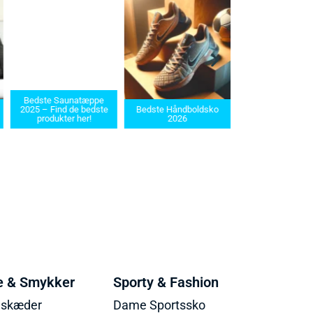
dste Saunatæppe
Bedste barbermaskiner
5 – Find de bedste
Bedste Håndboldsko
i 2025: Find den rette til
produkter her!
2026
dit behov
e & Smykker
Sporty & Fashion
lskæder
Dame Sportssko