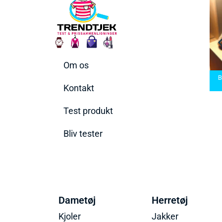
Om os
kiner
Bedste Saunatæppe
te til
Bedste saunatæppe
2025 – Find de bedste
Bedste H
2025
produkter her!
2
Kontakt
Test produkt
Bliv tester
Dametøj
Herretøj
Kjoler
Jakker