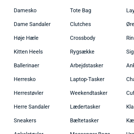
Damesko
Tote Bag
La
Dame Sandaler
Clutches
Øre
Høje Hæle
Crossbody
Ri
Kitten Heels
Rygsække
Sig
Ballerinaer
Arbejdstasker
An
Herresko
Laptop-Tasker
Ch
Herrestøvler
Weekendtasker
Cu
Herre Sandaler
Lædertasker
Kla
Sneakers
Bæltetasker
Kæ