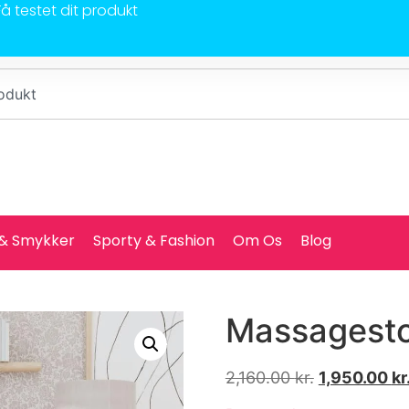
Få testet dit produkt
 & Smykker
Sporty & Fashion
Om Os
Blog
Massagestol
2,160.00
kr.
1,950.00
kr