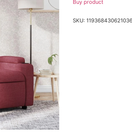
Buy product
SKU:
11936843062103