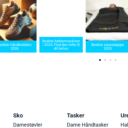
Bedste barbermaskiner
Be
åndboldsko
i 2025: Find den rette til
Bedste saunatæppe
202
026
dit behov
2025
Sko
Tasker
Ur
Damestøvler
Dame Håndtasker
Ha