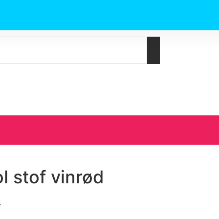
 stof vinrød
.