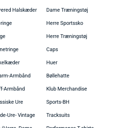
yered Halskæder
Dame Træningstøj
ringe
Herre Sportssko
nge
Herre Træningstøj
netringe
Caps
kelkæder
Huer
arm-Armbånd
Bøllehatte
ff-Armbånd
Klub Merchandise
ssiske Ure
Sports-BH
de-Ure- Vintage
Tracksuits