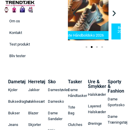
Om os
Bedste barbermaskiner i
025 –
2025: Find den rette til dit
Kontakt
r her!
Bedste Håndboldsko 2026
behov
Test produkt
Bliv tester
Dametøj
Herretøj
Sko
Tasker
Ure &
Sporty
Smykker
&
Kjoler
Jakker
Damestøvler
Dame
Fashion
Halskæder
Håndtasker
Dame
Buksedragter
Jakkesæt
Damesko
Sportssko
Layered
Tote
Halskæder
Bukser
Blazer
Dame
Bag
Dame
Sandaler
Træningstøj
Øreringe
Jeans
Skjorter
Clutches