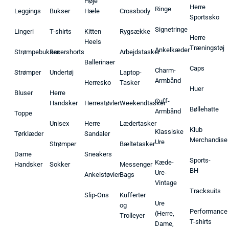
Høje
Herre
Ringe
Leggings
Bukser
Hæle
Crossbody
Sportssko
Signetringe
Lingeri
T-shirts
Kitten
Rygsække
Herre
Heels
Træningstøj
Ankelkæder
Strømpebukser
Boxershorts
Arbejdstasker
Ballerinaer
Caps
Charm-
Strømper
Undertøj
Laptop-
Armbånd
Herresko
Tasker
Huer
Bluser
Herre
Cuff-
Handsker
Herrestøvler
Weekendtasker
Bøllehatte
Armbånd
Toppe
Unisex
Herre
Lædertasker
Klub
Klassiske
Tørklæder
Sandaler
Merchandise
Ure
Strømper
Bæltetasker
Dame
Sneakers
Sports-
Kæde-
Handsker
Sokker
Messenger
BH
Ure-
Ankelstøvler
Bags
Vintage
Tracksuits
Slip-Ons
Kufferter
Ure
og
Performance
(Herre,
Trolleyer
T-shirts
Dame,