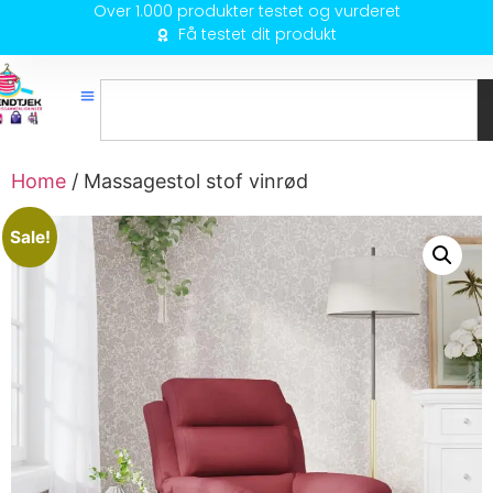
Over 1.000 produkter testet og vurderet
Få testet dit produkt
Home
/ Massagestol stof vinrød
Sale!