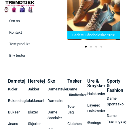
Om os
Bedste Saunatæppe 2025 –
Kontakt
Find de bedste produkter her!
Bedste Håndboldsko 2026
Test produkt
Bliv tester
Dametøj
Herretøj
Sko
Tasker
Ure &
Sporty
Smykker
&
Kjoler
Jakker
Damestøvler
Dame
Fashion
Halskæder
Håndtasker
Dame
Buksedragter
Jakkesæt
Damesko
Sportssko
Layered
Tote
Halskæder
Bukser
Blazer
Dame
Bag
Dame
Sandaler
Træningstøj
Øreringe
Jeans
Skjorter
Clutches