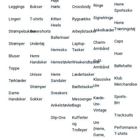
Høje
Herre
Ringe
Leggings
Bukser
Hæle
Crossbody
Sportssko
Signetringe
Lingeri
T-shirts
Kitten
Rygsække
Herre
Heels
Træningstøj
Ankelkæder
Strømpebukser
Boxershorts
Arbejdstasker
Ballerinaer
Caps
Charm-
Strømper
Undertøj
Laptop-
Armbånd
Herresko
Tasker
Huer
Bluser
Herre
Cuff-
Handsker
Herrestøvler
Weekendtasker
Bøllehatte
Armbånd
Toppe
Unisex
Herre
Lædertasker
Klub
Klassiske
Tørklæder
Sandaler
Merchandise
Ure
Strømper
Bæltetasker
Dame
Sneakers
Sports-
Kæde-
Handsker
Sokker
Messenger
BH
Ure-
Ankelstøvler
Bags
Vintage
Tracksuits
Slip-Ons
Kufferter
Ure
og
Performance
(Herre,
Trolleyer
T-shirts
Dame,