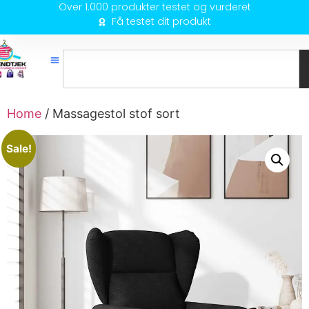
Over 1.000 produkter testet og vurderet
Få testet dit produkt
Home
/ Massagestol stof sort
Sale!