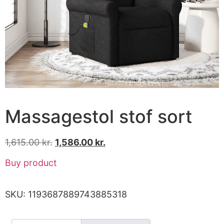
Massagestol stof sort
1,615.00
kr.
1,586.00
kr.
Buy product
SKU:
1193687889743885318