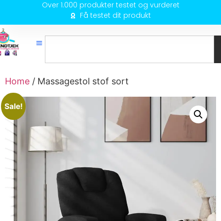
Over 1.000 produkter testet og vurderet
Få testet dit produkt
Home
/ Massagestol stof sort
Sale!