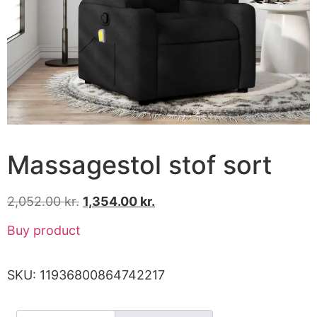
Massagestol stof sort
2,052.00
kr.
1,354.00
kr.
Buy product
SKU:
11936800864742217