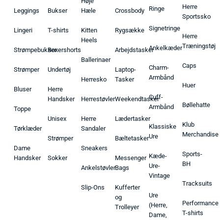
Høje
Herre
Ringe
Leggings
Bukser
Hæle
Crossbody
Sportssko
Signetringe
Lingeri
T-shirts
Kitten
Rygsække
Herre
Heels
Træningstøj
Ankelkæder
Strømpebukser
Boxershorts
Arbejdstasker
Ballerinaer
Caps
Charm-
Strømper
Undertøj
Laptop-
Armbånd
Herresko
Tasker
Huer
Bluser
Herre
Cuff-
Handsker
Herrestøvler
Weekendtasker
Bøllehatte
Armbånd
Toppe
Unisex
Herre
Lædertasker
Klub
Klassiske
Tørklæder
Sandaler
Merchandise
Ure
Strømper
Bæltetasker
Dame
Sneakers
Sports-
Kæde-
Handsker
Sokker
Messenger
BH
Ure-
Ankelstøvler
Bags
Vintage
Tracksuits
Slip-Ons
Kufferter
Ure
og
Performance
(Herre,
Trolleyer
T-shirts
Dame,