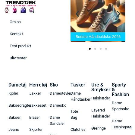
Om os
Bedste Saunatæppe 2025 –
Kontakt
Find de bedste produkter her!
Bedste Håndboldsko 2026
Test produkt
Bliv tester
Dametøj
Herretøj
Sko
Tasker
Ure &
Sporty
Smykker
&
Kjoler
Jakker
Damestøvler
Dame
Fashion
Halskæder
Håndtasker
Dame
Buksedragter
Jakkesæt
Damesko
Sportssko
Layered
Tote
Halskæder
Bukser
Blazer
Dame
Bag
Dame
Sandaler
Træningstøj
Øreringe
Jeans
Skjorter
Clutches