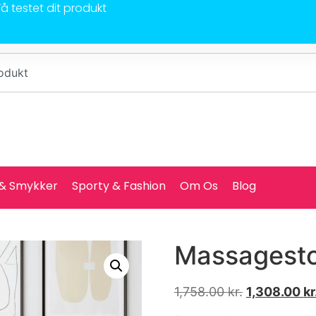
Få testet dit produkt
 & Smykker
Sporty & Fashion
Om Os
Blog
Massagestol
1,758.00
kr.
1,308.00
kr