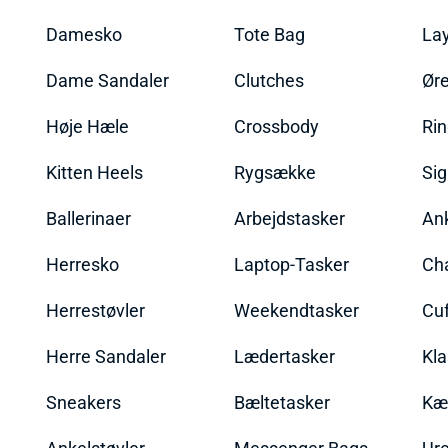
Damesko
Tote Bag
La
Dame Sandaler
Clutches
Øre
Høje Hæle
Crossbody
Ri
Kitten Heels
Rygsække
Sig
Ballerinaer
Arbejdstasker
An
Herresko
Laptop-Tasker
Ch
Herrestøvler
Weekendtasker
Cu
Herre Sandaler
Lædertasker
Kla
Sneakers
Bæltetasker
Kæ