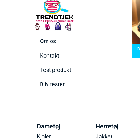
Om os
arbermaskiner
Bedste Saunatæppe
nd den rette til
Bedste saunatæppe
2025 – Find de bedste
B
t behov
2025
produkter her!
Kontakt
Test produkt
Bliv tester
Dametøj
Herretøj
Kjoler
Jakker