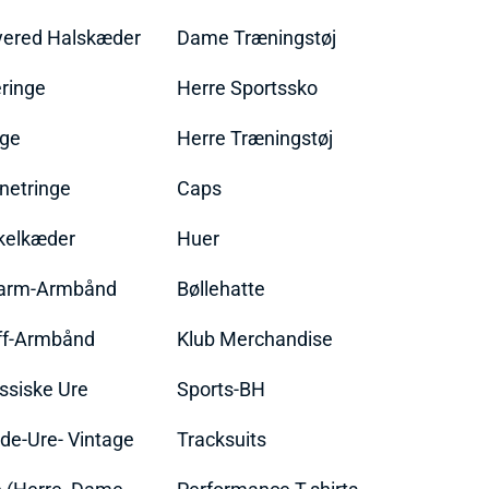
yered Halskæder
Dame Træningstøj
ringe
Herre Sportssko
nge
Herre Træningstøj
netringe
Caps
kelkæder
Huer
arm-Armbånd
Bøllehatte
ff-Armbånd
Klub Merchandise
ssiske Ure
Sports-BH
de-Ure- Vintage
Tracksuits