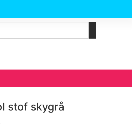
 stof skygrå
.