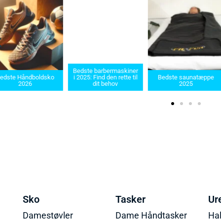
Bedste barbermaskiner
edste Håndboldsko
i 2025: Find den rette til
Bedste saunatæppe
2026
dit behov
2025
Sko
Tasker
Ur
Damestøvler
Dame Håndtasker
Ha