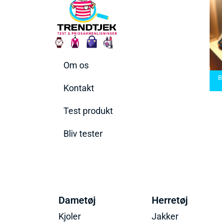
Om os
arbermaskiner
Bedste Saunatæppe
nd den rette til
Bedste saunatæppe
2025 – Find de bedste
B
t behov
2025
produkter her!
Kontakt
Test produkt
Bliv tester
Dametøj
Herretøj
Kjoler
Jakker