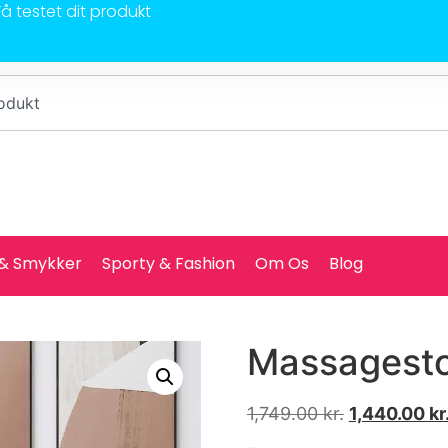
Få testet dit produkt
 & Smykker
Sporty & Fashion
Om Os
Blog
Massagestol
1,749.00
kr.
1,440.00
kr