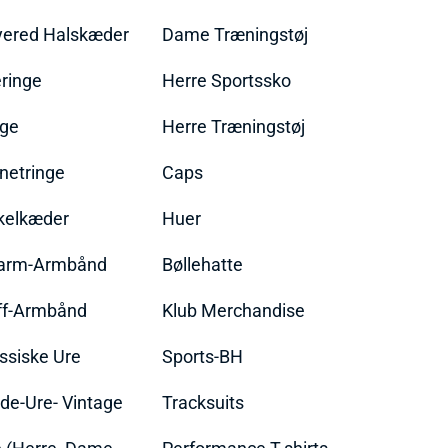
yered Halskæder
Dame Træningstøj
ringe
Herre Sportssko
nge
Herre Træningstøj
netringe
Caps
kelkæder
Huer
arm-Armbånd
Bøllehatte
ff-Armbånd
Klub Merchandise
ssiske Ure
Sports-BH
de-Ure- Vintage
Tracksuits