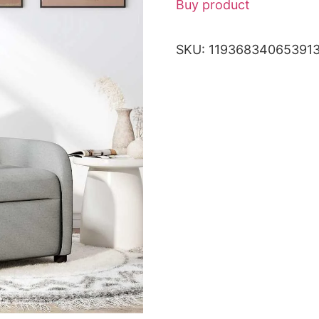
Buy product
SKU:
11936834065391