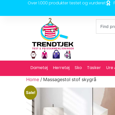
Over 1.000 produkter testet og vurderet
Dametøj
Herretøj
Sko
Tasker
Ure
Home
/ Massagestol stof skygrå
Sale!