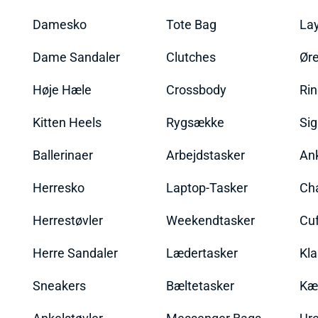
Damesko
Tote Bag
La
Dame Sandaler
Clutches
Øre
Høje Hæle
Crossbody
Ri
Kitten Heels
Rygsække
Sig
Ballerinaer
Arbejdstasker
An
Herresko
Laptop-Tasker
Ch
Herrestøvler
Weekendtasker
Cu
Herre Sandaler
Lædertasker
Kla
Sneakers
Bæltetasker
Kæ