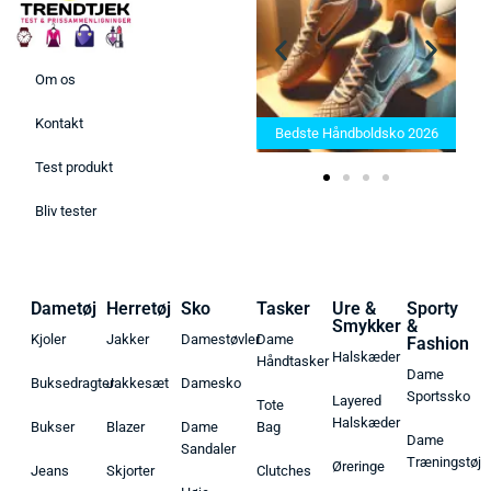
Om os
Bedste Saunatæppe 2025 –
Kontakt
Find de bedste produkter her!
Bedste Håndboldsko 2026
Test produkt
Bliv tester
Dametøj
Herretøj
Sko
Tasker
Ure &
Sporty
Smykker
&
Kjoler
Jakker
Damestøvler
Dame
Fashion
Halskæder
Håndtasker
Dame
Buksedragter
Jakkesæt
Damesko
Sportssko
Layered
Tote
Halskæder
Bukser
Blazer
Dame
Bag
Dame
Sandaler
Træningstøj
Øreringe
Jeans
Skjorter
Clutches