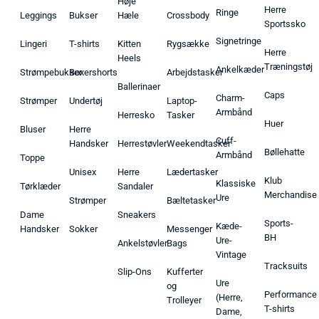
Høje
Herre
Ringe
Leggings
Bukser
Hæle
Crossbody
Sportssko
Signetringe
Lingeri
T-shirts
Kitten
Rygsække
Herre
Heels
Træningstøj
Ankelkæder
Strømpebukser
Boxershorts
Arbejdstasker
Ballerinaer
Caps
Charm-
Strømper
Undertøj
Laptop-
Armbånd
Herresko
Tasker
Huer
Bluser
Herre
Cuff-
Handsker
Herrestøvler
Weekendtasker
Bøllehatte
Armbånd
Toppe
Unisex
Herre
Lædertasker
Klub
Klassiske
Tørklæder
Sandaler
Merchandise
Ure
Strømper
Bæltetasker
Dame
Sneakers
Sports-
Kæde-
Handsker
Sokker
Messenger
BH
Ure-
Ankelstøvler
Bags
Vintage
Tracksuits
Slip-Ons
Kufferter
Ure
og
Performance
(Herre,
Trolleyer
T-shirts
Dame,