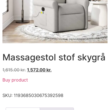
Massagestol stof skygrå
1,615.00
kr.
1,572.00
kr.
Buy product
SKU:
1193685030675392598