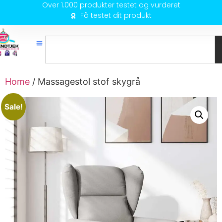
Over 1.000 produkter testet og vurderet
Få testet dit produkt
Home
/ Massagestol stof skygrå
Sale!