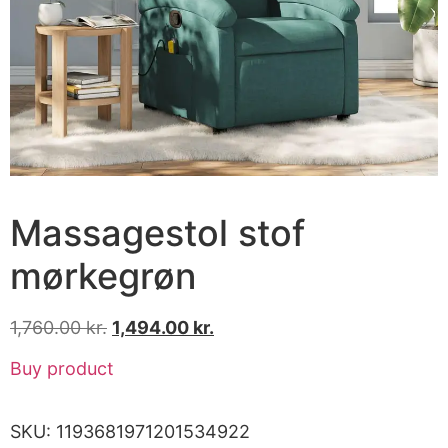
Massagestol stof
mørkegrøn
1,760.00
kr.
1,494.00
kr.
Buy product
SKU:
1193681971201534922