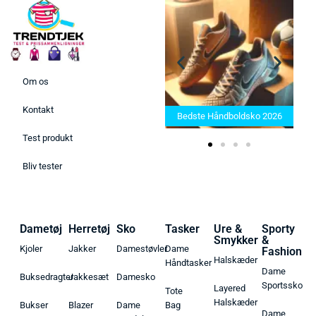
Om os
Bedste Saunatæppe 2025 –
Kontakt
Find de bedste produkter her!
Bedste Håndboldsko 2026
Test produkt
Bliv tester
Dametøj
Herretøj
Sko
Tasker
Ure &
Sporty
Smykker
&
Kjoler
Jakker
Damestøvler
Dame
Fashion
Halskæder
Håndtasker
Dame
Buksedragter
Jakkesæt
Damesko
Sportssko
Layered
Tote
Halskæder
Bukser
Blazer
Dame
Bag
Dame