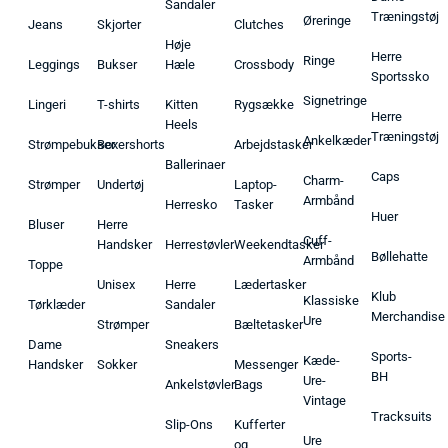
Sandaler
Træningstøj
Øreringe
Jeans
Skjorter
Clutches
Høje
Herre
Ringe
Leggings
Bukser
Hæle
Crossbody
Sportssko
Signetringe
Lingeri
T-shirts
Kitten
Rygsække
Herre
Heels
Træningstøj
Ankelkæder
Strømpebukser
Boxershorts
Arbejdstasker
Ballerinaer
Caps
Charm-
Strømper
Undertøj
Laptop-
Armbånd
Herresko
Tasker
Huer
Bluser
Herre
Cuff-
Handsker
Herrestøvler
Weekendtasker
Bøllehatte
Armbånd
Toppe
Unisex
Herre
Lædertasker
Klub
Klassiske
Tørklæder
Sandaler
Merchandise
Ure
Strømper
Bæltetasker
Dame
Sneakers
Sports-
Kæde-
Handsker
Sokker
Messenger
BH
Ure-
Ankelstøvler
Bags
Vintage
Tracksuits
Slip-Ons
Kufferter
Ure
og