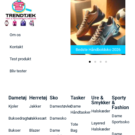
Om os
Bedste Saunatæppe 2025 –
Kontakt
Find de bedste produkter her!
Bedste Håndboldsko 2026
Test produkt
Bliv tester
Dametøj
Herretøj
Sko
Tasker
Ure &
Sporty
Smykker
&
Kjoler
Jakker
Damestøvler
Dame
Fashion
Halskæder
Håndtasker
Dame
Buksedragter
Jakkesæt
Damesko
Sportssko
Layered
Tote
Halskæder
Bukser
Blazer
Dame
Bag
Dame