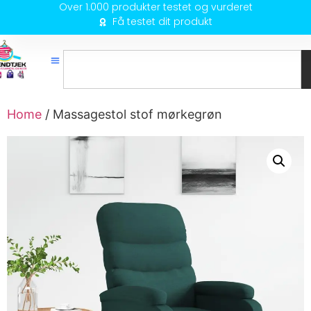
Over 1.000 produkter testet og vurderet
Få testet dit produkt
Home
/ Massagestol stof mørkegrøn