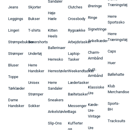
Sandaler
Træningstøj
Øreringe
Jeans
Skjorter
Clutches
Høje
Herre
Ringe
Leggings
Bukser
Hæle
Crossbody
Sportssko
Signetringe
Lingeri
T-shirts
Kitten
Rygsække
Herre
Heels
Træningstøj
Ankelkæder
Strømpebukser
Boxershorts
Arbejdstasker
Ballerinaer
Caps
Charm-
Strømper
Undertøj
Laptop-
Armbånd
Herresko
Tasker
Huer
Bluser
Herre
Cuff-
Handsker
Herrestøvler
Weekendtasker
Bøllehatte
Armbånd
Toppe
Unisex
Herre
Lædertasker
Klub
Klassiske
Tørklæder
Sandaler
Merchandise
Ure
Strømper
Bæltetasker
Dame
Sneakers
Sports-
Kæde-
Handsker
Sokker
Messenger
BH
Ure-
Ankelstøvler
Bags
Vintage
Tracksuits
Slip-Ons
Kufferter
Ure
og