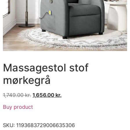
Massagestol stof
mørkegrå
1,749.00
kr.
1,656.00
kr.
Buy product
SKU:
1193683729006635306