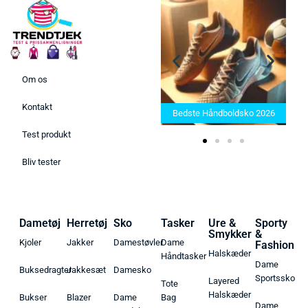
Om os
Bedste Saunatæppe 2025 –
Kontakt
Find de bedste produkter her!
Bedste Håndboldsko 2026
Test produkt
Bliv tester
Dametøj
Herretøj
Sko
Tasker
Ure &
Sporty
Smykker
&
Kjoler
Jakker
Damestøvler
Dame
Fashion
Halskæder
Håndtasker
Dame
Buksedragter
Jakkesæt
Damesko
Sportssko
Layered
Tote
Halskæder
Bukser
Blazer
Dame
Bag
Dame