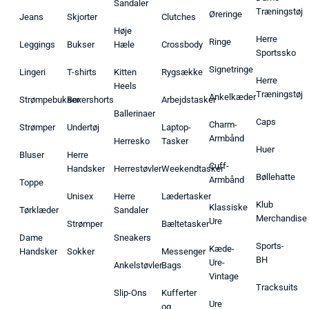
Sandaler
Træningstøj
Øreringe
Jeans
Skjorter
Clutches
Høje
Herre
Ringe
Leggings
Bukser
Hæle
Crossbody
Sportssko
Signetringe
Lingeri
T-shirts
Kitten
Rygsække
Herre
Heels
Træningstøj
Ankelkæder
Strømpebukser
Boxershorts
Arbejdstasker
Ballerinaer
Caps
Charm-
Strømper
Undertøj
Laptop-
Armbånd
Herresko
Tasker
Huer
Bluser
Herre
Cuff-
Handsker
Herrestøvler
Weekendtasker
Bøllehatte
Armbånd
Toppe
Unisex
Herre
Lædertasker
Klub
Klassiske
Tørklæder
Sandaler
Merchandise
Ure
Strømper
Bæltetasker
Dame
Sneakers
Sports-
Kæde-
Handsker
Sokker
Messenger
BH
Ure-
Ankelstøvler
Bags
Vintage
Tracksuits
Slip-Ons
Kufferter
Ure
og