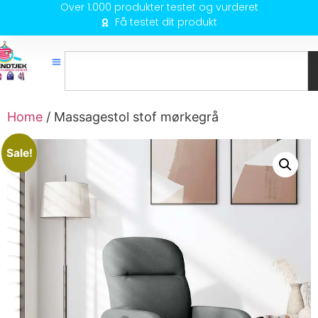
Over 1.000 produkter testet og vurderet
Få testet dit produkt
Home
/ Massagestol stof mørkegrå
Sale!