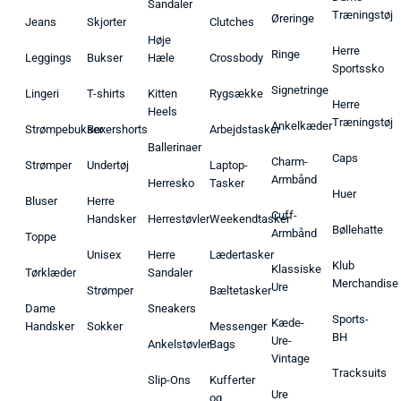
Sandaler
Træningstøj
Øreringe
Jeans
Skjorter
Clutches
Høje
Herre
Ringe
Leggings
Bukser
Hæle
Crossbody
Sportssko
Signetringe
Lingeri
T-shirts
Kitten
Rygsække
Herre
Heels
Træningstøj
Ankelkæder
Strømpebukser
Boxershorts
Arbejdstasker
Ballerinaer
Caps
Charm-
Strømper
Undertøj
Laptop-
Armbånd
Herresko
Tasker
Huer
Bluser
Herre
Cuff-
Handsker
Herrestøvler
Weekendtasker
Bøllehatte
Armbånd
Toppe
Unisex
Herre
Lædertasker
Klub
Klassiske
Tørklæder
Sandaler
Merchandise
Ure
Strømper
Bæltetasker
Dame
Sneakers
Sports-
Kæde-
Handsker
Sokker
Messenger
BH
Ure-
Ankelstøvler
Bags
Vintage
Tracksuits
Slip-Ons
Kufferter
Ure
og