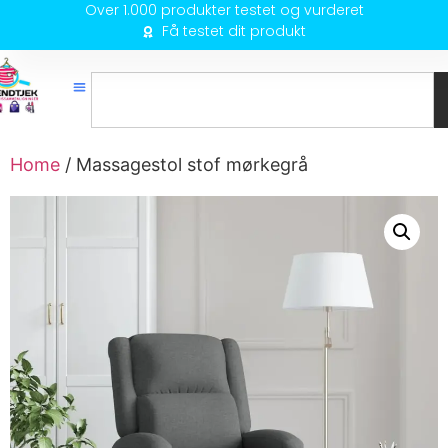
Over 1.000 produkter testet og vurderet
Få testet dit produkt
Home
/ Massagestol stof mørkegrå