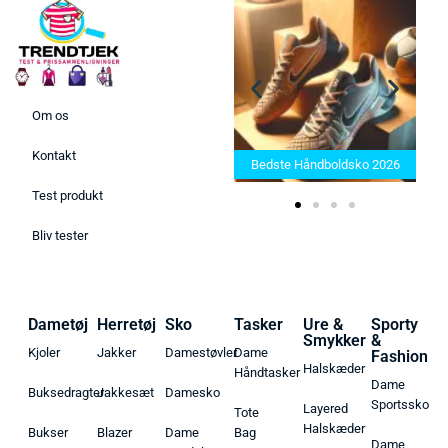
Om os
Bedste Saunatæppe 2025 –
Kontakt
Find de bedste produkter her!
Bedste Håndboldsko 2026
Test produkt
Bliv tester
Dametøj
Herretøj
Sko
Tasker
Ure &
Sporty
Smykker
&
Kjoler
Jakker
Damestøvler
Dame
Fashion
Halskæder
Håndtasker
Dame
Buksedragter
Jakkesæt
Damesko
Sportssko
Layered
Tote
Halskæder
Bukser
Blazer
Dame
Bag
Dame