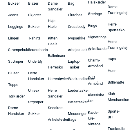
Halskæder
Bukser
Blazer
Dame
Bag
Dame
Sandaler
Træningstøj
Øreringe
Jeans
Skjorter
Clutches
Høje
Herre
Ringe
Leggings
Bukser
Hæle
Crossbody
Sportssko
Signetringe
Lingeri
T-shirts
Kitten
Rygsække
Herre
Heels
Træningstøj
Ankelkæder
Strømpebukser
Boxershorts
Arbejdstasker
Ballerinaer
Caps
Charm-
Strømper
Undertøj
Laptop-
Armbånd
Herresko
Tasker
Huer
Bluser
Herre
Cuff-
Handsker
Herrestøvler
Weekendtasker
Bøllehatte
Armbånd
Toppe
Unisex
Herre
Lædertasker
Klub
Klassiske
Tørklæder
Sandaler
Merchandise
Ure
Strømper
Bæltetasker
Dame
Sneakers
Sports-
Kæde-
Handsker
Sokker
Messenger
BH
Ure-
Ankelstøvler
Bags
Vintage
Tracksuits