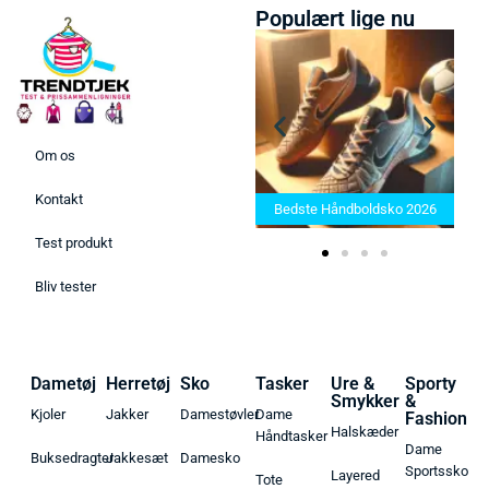
Populært lige nu
Om os
Bedste Saunatæppe 2025 –
Kontakt
Find de bedste produkter her!
Bedste Håndboldsko 2026
Test produkt
Bliv tester
Dametøj
Herretøj
Sko
Tasker
Ure &
Sporty
Smykker
&
Kjoler
Jakker
Damestøvler
Dame
Fashion
Halskæder
Håndtasker
Dame
Buksedragter
Jakkesæt
Damesko
Sportssko
Layered
Tote