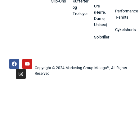
Slip-Ons
Kufferter
Ure
og
Performance
(Herre,
Trolleyer
T-shirts
Dame,
Unisex)
Cykelshorts
Solbriller
Copyright © 2024 Marketing Group Malaga™, All Rights
Reserved