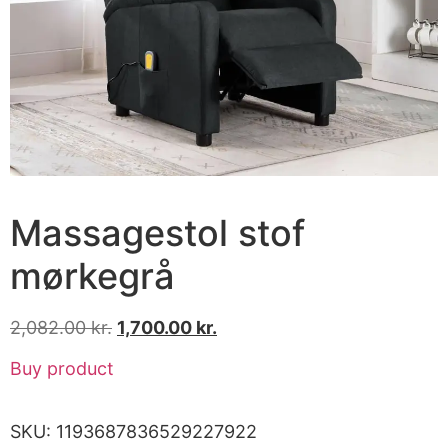
Massagestol stof
mørkegrå
2,082.00
kr.
1,700.00
kr.
Buy product
SKU:
1193687836529227922