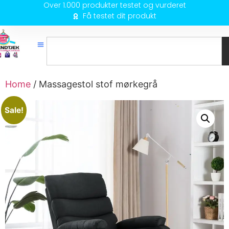
Over 1.000 produkter testet og vurderet
Få testet dit produkt
Home
/ Massagestol stof mørkegrå
Sale!