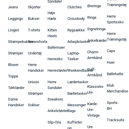
Sandaler
Træningstøj
Øreringe
Jeans
Skjorter
Clutches
Høje
Herre
Ringe
Leggings
Bukser
Hæle
Crossbody
Sportssko
Signetringe
Lingeri
T-shirts
Kitten
Rygsække
Herre
Heels
Træningstøj
Ankelkæder
Strømpebukser
Boxershorts
Arbejdstasker
Ballerinaer
Caps
Charm-
Strømper
Undertøj
Laptop-
Armbånd
Herresko
Tasker
Huer
Bluser
Herre
Cuff-
Handsker
Herrestøvler
Weekendtasker
Bøllehatte
Armbånd
Toppe
Unisex
Herre
Lædertasker
Klub
Klassiske
Tørklæder
Sandaler
Merchandise
Ure
Strømper
Bæltetasker
Dame
Sneakers
Sports-
Kæde-
Handsker
Sokker
Messenger
BH
Ure-
Ankelstøvler
Bags
Vintage
Tracksuits
Slip-Ons
Kufferter
Ure
og