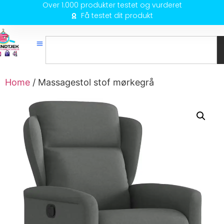
Over 1.000 produkter testet og vurderet
Få testet dit produkt
Home
/ Massagestol stof mørkegrå