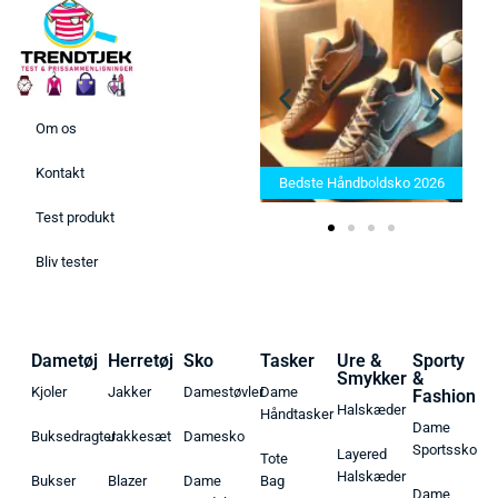
Om os
Bedste Saunatæppe 2025 –
Kontakt
Find de bedste produkter her!
Bedste Håndboldsko 2026
Test produkt
Bliv tester
Dametøj
Herretøj
Sko
Tasker
Ure &
Sporty
Smykker
&
Kjoler
Jakker
Damestøvler
Dame
Fashion
Halskæder
Håndtasker
Dame
Buksedragter
Jakkesæt
Damesko
Sportssko
Layered
Tote
Halskæder
Bukser
Blazer
Dame
Bag
Dame