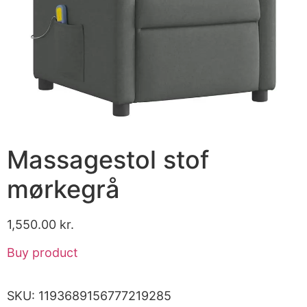
Massagestol stof
mørkegrå
1,550.00
kr.
Buy product
SKU:
1193689156777219285