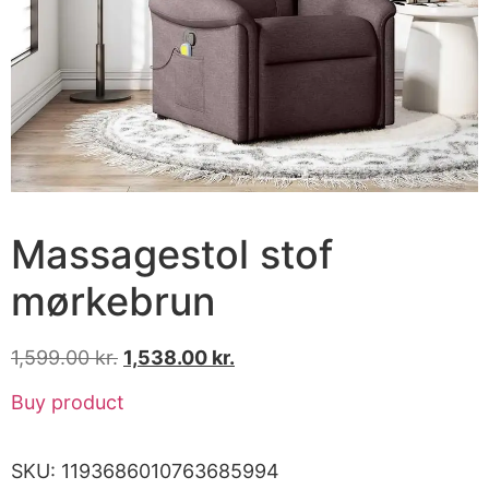
Massagestol stof
mørkebrun
1,599.00
kr.
1,538.00
kr.
Buy product
SKU:
1193686010763685994