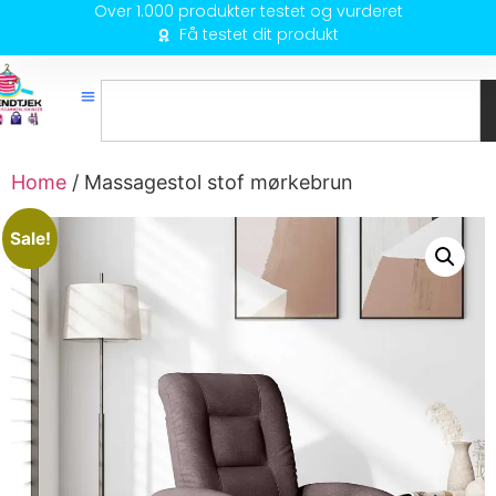
Over 1.000 produkter testet og vurderet
Få testet dit produkt
Home
/ Massagestol stof mørkebrun
Sale!