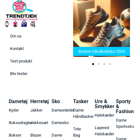
Om os
Bedste Saunatæppe 2025 –
Kontakt
Find de bedste produkter her!
Bedste Håndboldsko 2026
Test produkt
Bliv tester
Dametøj
Herretøj
Sko
Tasker
Ure &
Sporty
Smykker
&
Kjoler
Jakker
Damestøvler
Dame
Fashion
Halskæder
Håndtasker
Dame
Buksedragter
Jakkesæt
Damesko
Sportssko
Layered
Tote
Halskæder
Bukser
Blazer
Dame
Bag
Dame