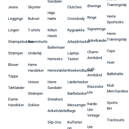
Sandaler
Træningstøj
Øreringe
Jeans
Skjorter
Clutches
Høje
Herre
Ringe
Leggings
Bukser
Hæle
Crossbody
Sportssko
Signetringe
Lingeri
T-shirts
Kitten
Rygsække
Herre
Heels
Træningstøj
Ankelkæder
Strømpebukser
Boxershorts
Arbejdstasker
Ballerinaer
Caps
Charm-
Strømper
Undertøj
Laptop-
Armbånd
Herresko
Tasker
Huer
Bluser
Herre
Cuff-
Handsker
Herrestøvler
Weekendtasker
Bøllehatte
Armbånd
Toppe
Unisex
Herre
Lædertasker
Klub
Klassiske
Tørklæder
Sandaler
Merchandise
Ure
Strømper
Bæltetasker
Dame
Sneakers
Sports-
Kæde-
Handsker
Sokker
Messenger
BH
Ure-
Ankelstøvler
Bags
Vintage
Tracksuits
Slip-Ons
Kufferter
Ure
og