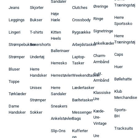
Sandaler
Træningstøj
Øreringe
Jeans
Skjorter
Clutches
Høje
Herre
Ringe
Leggings
Bukser
Hæle
Crossbody
Sportssko
Signetringe
Lingeri
T-shirts
Kitten
Rygsække
Herre
Heels
Træningstøj
Ankelkæder
Strømpebukser
Boxershorts
Arbejdstasker
Ballerinaer
Caps
Charm-
Strømper
Undertøj
Laptop-
Armbånd
Herresko
Tasker
Huer
Bluser
Herre
Cuff-
Handsker
Herrestøvler
Weekendtasker
Bøllehatte
Armbånd
Toppe
Unisex
Herre
Lædertasker
Klub
Klassiske
Tørklæder
Sandaler
Merchandise
Ure
Strømper
Bæltetasker
Dame
Sneakers
Sports-
Kæde-
Handsker
Sokker
Messenger
BH
Ure-
Ankelstøvler
Bags
Vintage
Tracksuits
Slip-Ons
Kufferter
Ure
og