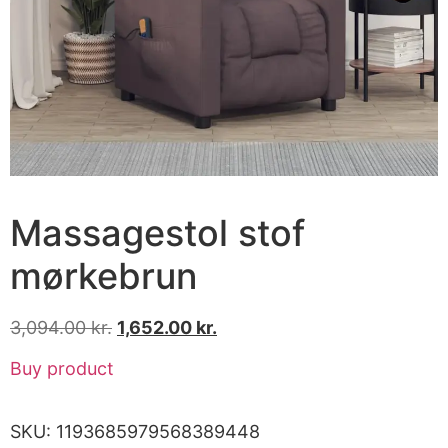
Massagestol stof
mørkebrun
3,094.00
kr.
1,652.00
kr.
Buy product
SKU:
1193685979568389448