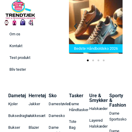
Om os
Bedste Saunatæppe 2025 –
Kontakt
Find de bedste produkter her!
Bedste Håndboldsko 2026
Test produkt
Bliv tester
Dametøj
Herretøj
Sko
Tasker
Ure &
Sporty
Smykker
&
Kjoler
Jakker
Damestøvler
Dame
Fashion
Halskæder
Håndtasker
Dame
Buksedragter
Jakkesæt
Damesko
Sportssko
Layered
Tote
Halskæder
Bukser
Blazer
Dame
Bag
Dame