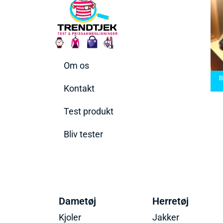
Om os
arbermaskiner
Bedste Saunatæppe
nd den rette til
Bedste saunatæppe
2025 – Find de bedste
B
t behov
2025
produkter her!
Kontakt
Test produkt
Bliv tester
Dametøj
Herretøj
Kjoler
Jakker