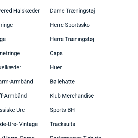
yered Halskæder
Dame Træningstøj
ringe
Herre Sportssko
nge
Herre Træningstøj
netringe
Caps
kelkæder
Huer
arm-Armbånd
Bøllehatte
ff-Armbånd
Klub Merchandise
ssiske Ure
Sports-BH
de-Ure- Vintage
Tracksuits