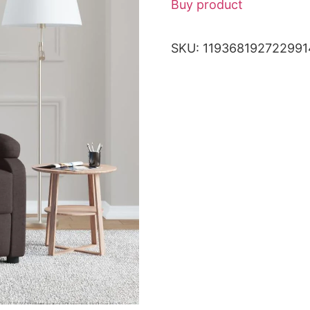
Buy product
SKU:
11936819272299