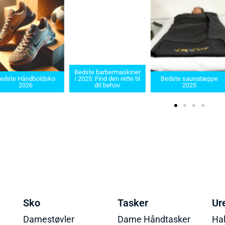
Bedste barbermaskiner
edste Håndboldsko
i 2025: Find den rette til
Bedste saunatæppe
2026
dit behov
2025
Sko
Tasker
Ur
Damestøvler
Dame Håndtasker
Ha