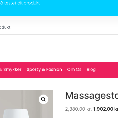
Få testet dit produkt
 & Smykker
Sporty & Fashion
Om Os
Blog
Massagesto
2,380.00
kr.
1,902.00
kr