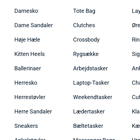
Damesko
Tote Bag
La
Dame Sandaler
Clutches
Øre
Høje Hæle
Crossbody
Ri
Kitten Heels
Rygsække
Sig
Ballerinaer
Arbejdstasker
An
Herresko
Laptop-Tasker
Ch
Herrestøvler
Weekendtasker
Cu
Herre Sandaler
Lædertasker
Kla
Sneakers
Bæltetasker
Kæ