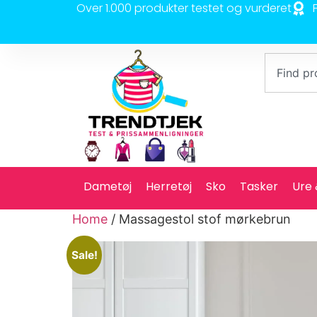
Over 1.000 produkter testet og vurderet
Dametøj
Herretøj
Sko
Tasker
Ure
Home
/ Massagestol stof mørkebrun
Sale!