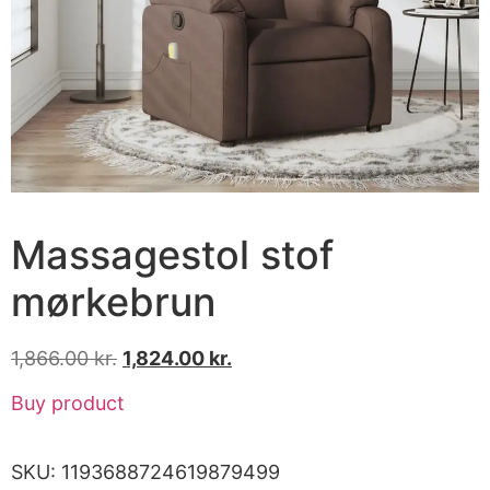
Massagestol stof
mørkebrun
1,866.00
kr.
1,824.00
kr.
Buy product
SKU:
1193688724619879499