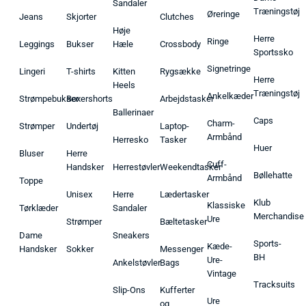
Sandaler
Træningstøj
Øreringe
Jeans
Skjorter
Clutches
Høje
Herre
Ringe
Leggings
Bukser
Hæle
Crossbody
Sportssko
Signetringe
Lingeri
T-shirts
Kitten
Rygsække
Herre
Heels
Træningstøj
Ankelkæder
Strømpebukser
Boxershorts
Arbejdstasker
Ballerinaer
Caps
Charm-
Strømper
Undertøj
Laptop-
Armbånd
Herresko
Tasker
Huer
Bluser
Herre
Cuff-
Handsker
Herrestøvler
Weekendtasker
Bøllehatte
Armbånd
Toppe
Unisex
Herre
Lædertasker
Klub
Klassiske
Tørklæder
Sandaler
Merchandise
Ure
Strømper
Bæltetasker
Dame
Sneakers
Sports-
Kæde-
Handsker
Sokker
Messenger
BH
Ure-
Ankelstøvler
Bags
Vintage
Tracksuits
Slip-Ons
Kufferter
Ure
og