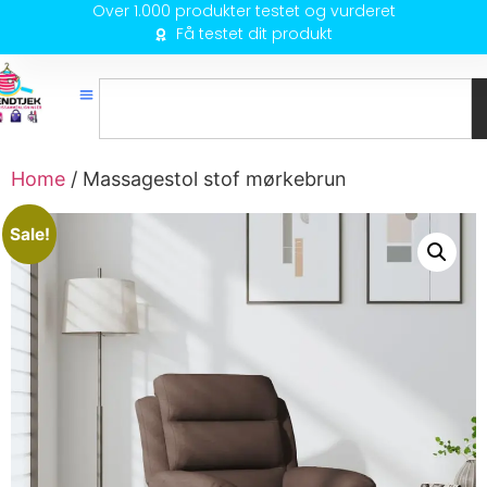
Over 1.000 produkter testet og vurderet
Få testet dit produkt
Home
/ Massagestol stof mørkebrun
Sale!