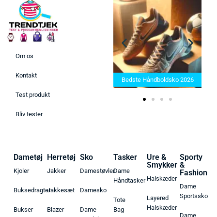
Om os
Bedste Saunatæppe 2025 –
Kontakt
Find de bedste produkter her!
Bedste Håndboldsko 2026
Test produkt
Bliv tester
Dametøj
Herretøj
Sko
Tasker
Ure &
Sporty
Smykker
&
Kjoler
Jakker
Damestøvler
Dame
Fashion
Halskæder
Håndtasker
Dame
Buksedragter
Jakkesæt
Damesko
Sportssko
Layered
Tote
Halskæder
Bukser
Blazer
Dame
Bag
Dame