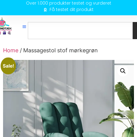
Over 1.000 produkter testet og vurderet
Få testet dit produkt
Home
/ Massagestol stof mørkegrøn
Sale!