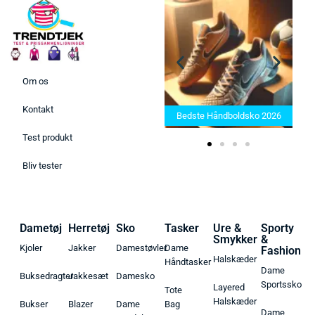
Om os
Bedste Saunatæppe 2025 –
Kontakt
Find de bedste produkter her!
Bedste Håndboldsko 2026
Test produkt
Bliv tester
Dametøj
Herretøj
Sko
Tasker
Ure &
Sporty
Smykker
&
Kjoler
Jakker
Damestøvler
Dame
Fashion
Halskæder
Håndtasker
Dame
Buksedragter
Jakkesæt
Damesko
Sportssko
Layered
Tote
Halskæder
Bukser
Blazer
Dame
Bag
Dame