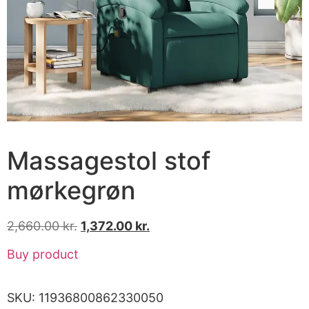
Massagestol stof
mørkegrøn
2,660.00
kr.
1,372.00
kr.
Buy product
SKU:
11936800862330050