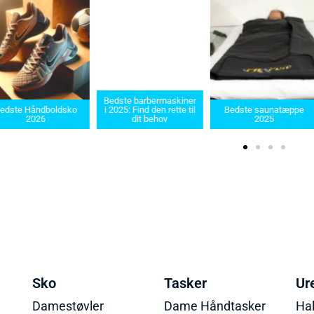
Bedste barbermaskiner
 Håndboldsko
i 2025: Find den rette til
Bedste saunatæppe
2
2026
dit behov
2025
Sko
Tasker
Ur
Damestøvler
Dame Håndtasker
Ha