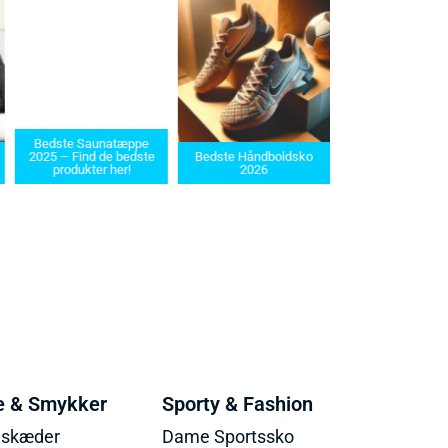
Bedste Saunatæppe
Bedste barbermaskiner
025 – Find de bedste
Bedste Håndboldsko
i 2025: Find den rette til
produkter her!
2026
dit behov
e & Smykker
Sporty & Fashion
lskæder
Dame Sportssko