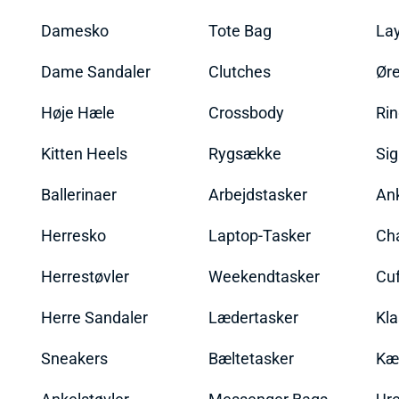
Damesko
Tote Bag
La
Dame Sandaler
Clutches
Øre
Høje Hæle
Crossbody
Ri
Kitten Heels
Rygsække
Sig
Ballerinaer
Arbejdstasker
An
Herresko
Laptop-Tasker
Ch
Herrestøvler
Weekendtasker
Cu
Herre Sandaler
Lædertasker
Kla
Sneakers
Bæltetasker
Kæ