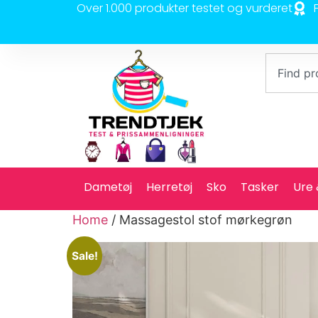
Over 1.000 produkter testet og vurderet
Dametøj
Herretøj
Sko
Tasker
Ure
Home
/ Massagestol stof mørkegrøn
Sale!