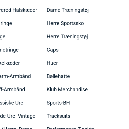
yered Halskæder
Dame Træningstøj
ringe
Herre Sportssko
nge
Herre Træningstøj
netringe
Caps
kelkæder
Huer
arm-Armbånd
Bøllehatte
ff-Armbånd
Klub Merchandise
ssiske Ure
Sports-BH
de-Ure- Vintage
Tracksuits