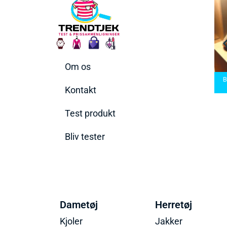
Om os
askiner
Bedste Saunatæppe
ette til
Bedste saunatæppe
2025 – Find de bedste
Bedste
v
2025
produkter her!
Kontakt
Test produkt
Bliv tester
Dametøj
Herretøj
Kjoler
Jakker