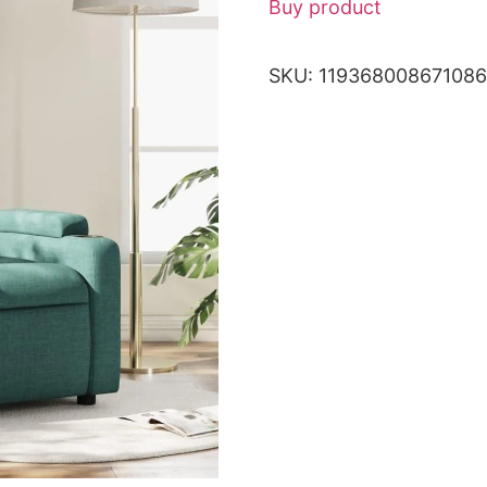
Buy product
SKU:
11936800867108