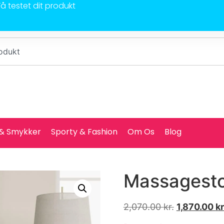
Få testet dit produkt
 & Smykker
Sporty & Fashion
Om Os
Blog
Massagesto
2,070.00
kr.
1,870.00
kr