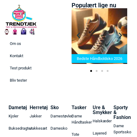
Populært lige nu
Om os
Bedste Saunatæppe 2025 –
Kontakt
Find de bedste produkter her!
Bedste Håndboldsko 2026
Test produkt
Bliv tester
Dametøj
Herretøj
Sko
Tasker
Ure &
Sporty
Smykker
&
Kjoler
Jakker
Damestøvler
Dame
Fashion
Halskæder
Håndtasker
Dame
Buksedragter
Jakkesæt
Damesko
Sportssko
Layered
Tote