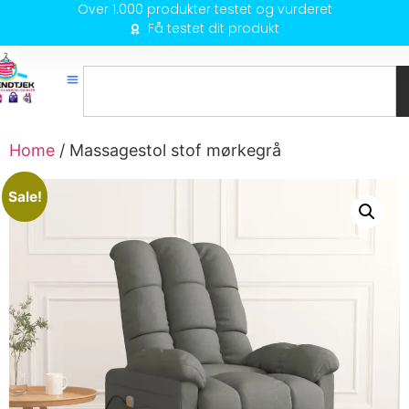
Over 1.000 produkter testet og vurderet
Få testet dit produkt
Home
/ Massagestol stof mørkegrå
Sale!