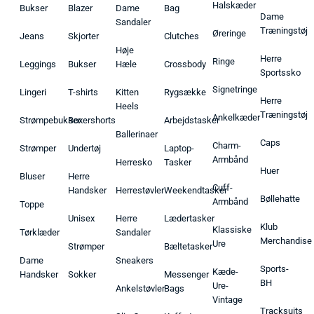
Halskæder
Bukser
Blazer
Dame
Bag
Dame
Sandaler
Træningstøj
Øreringe
Jeans
Skjorter
Clutches
Høje
Herre
Ringe
Leggings
Bukser
Hæle
Crossbody
Sportssko
Signetringe
Lingeri
T-shirts
Kitten
Rygsække
Herre
Heels
Træningstøj
Ankelkæder
Strømpebukser
Boxershorts
Arbejdstasker
Ballerinaer
Caps
Charm-
Strømper
Undertøj
Laptop-
Armbånd
Herresko
Tasker
Huer
Bluser
Herre
Cuff-
Handsker
Herrestøvler
Weekendtasker
Bøllehatte
Armbånd
Toppe
Unisex
Herre
Lædertasker
Klub
Klassiske
Tørklæder
Sandaler
Merchandise
Ure
Strømper
Bæltetasker
Dame
Sneakers
Sports-
Kæde-
Handsker
Sokker
Messenger
BH
Ure-
Ankelstøvler
Bags
Vintage
Tracksuits