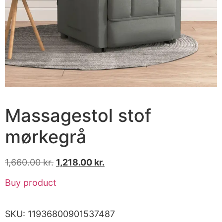
Massagestol stof
mørkegrå
1,660.00
kr.
1,218.00
kr.
Buy product
SKU:
11936800901537487