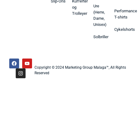
Slip-Ons
Kufferter
Ure
og
Performance
(Herre,
Trolleyer
T-shirts
Dame,
Unisex)
Cykelshorts
Solbriller
Copyright © 2024 Marketing Group Malaga™, All Rights
Reserved