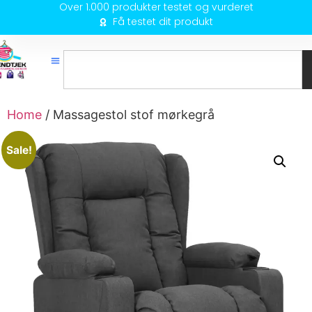
Over 1.000 produkter testet og vurderet
Få testet dit produkt
Home
/ Massagestol stof mørkegrå
Sale!