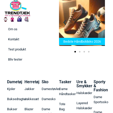
Om os
Bedste Saunatæppe 2025 –
Kontakt
Find de bedste produkter her!
Bedste Håndboldsko 2026
Test produkt
Bliv tester
Dametøj
Herretøj
Sko
Tasker
Ure &
Sporty
Smykker
&
Kjoler
Jakker
Damestøvler
Dame
Fashion
Halskæder
Håndtasker
Dame
Buksedragter
Jakkesæt
Damesko
Sportssko
Layered
Tote
Halskæder
Bukser
Blazer
Dame
Bag
Dame