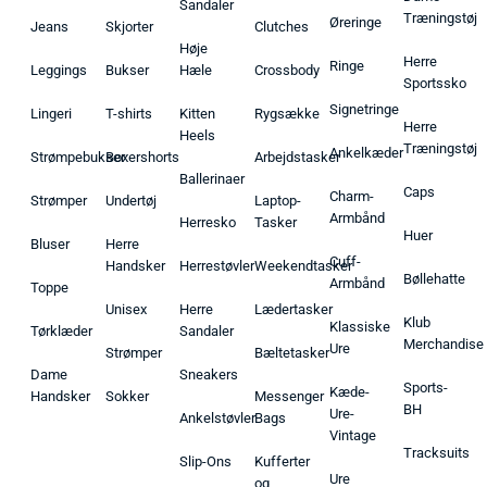
Sandaler
Træningstøj
Øreringe
Jeans
Skjorter
Clutches
Høje
Herre
Ringe
Leggings
Bukser
Hæle
Crossbody
Sportssko
Signetringe
Lingeri
T-shirts
Kitten
Rygsække
Herre
Heels
Træningstøj
Ankelkæder
Strømpebukser
Boxershorts
Arbejdstasker
Ballerinaer
Caps
Charm-
Strømper
Undertøj
Laptop-
Armbånd
Herresko
Tasker
Huer
Bluser
Herre
Cuff-
Handsker
Herrestøvler
Weekendtasker
Bøllehatte
Armbånd
Toppe
Unisex
Herre
Lædertasker
Klub
Klassiske
Tørklæder
Sandaler
Merchandise
Ure
Strømper
Bæltetasker
Dame
Sneakers
Sports-
Kæde-
Handsker
Sokker
Messenger
BH
Ure-
Ankelstøvler
Bags
Vintage
Tracksuits
Slip-Ons
Kufferter
Ure
og