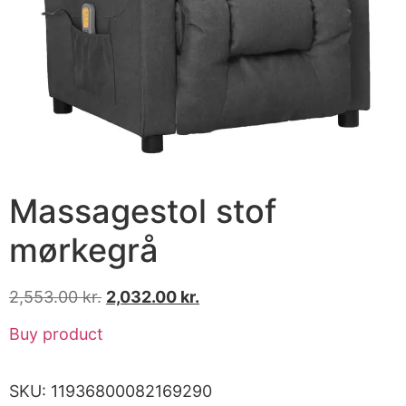
Massagestol stof
mørkegrå
2,553.00
kr.
2,032.00
kr.
Buy product
SKU:
11936800082169290