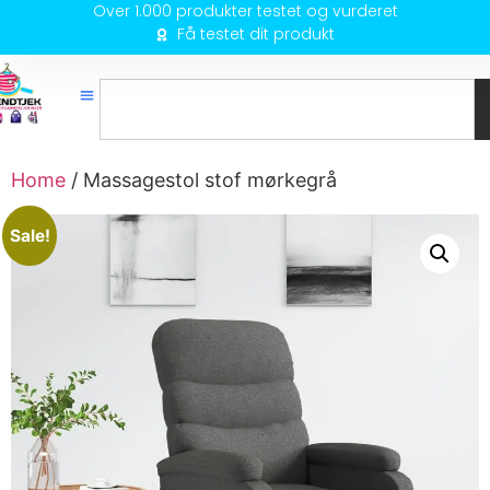
Over 1.000 produkter testet og vurderet
Få testet dit produkt
Home
/ Massagestol stof mørkegrå
Sale!