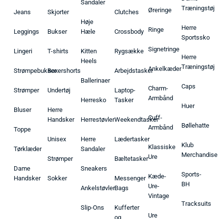
Sandaler
Træningstøj
Øreringe
Jeans
Skjorter
Clutches
Høje
Herre
Ringe
Leggings
Bukser
Hæle
Crossbody
Sportssko
Signetringe
Lingeri
T-shirts
Kitten
Rygsække
Herre
Heels
Træningstøj
Ankelkæder
Strømpebukser
Boxershorts
Arbejdstasker
Ballerinaer
Caps
Charm-
Strømper
Undertøj
Laptop-
Armbånd
Herresko
Tasker
Huer
Bluser
Herre
Cuff-
Handsker
Herrestøvler
Weekendtasker
Bøllehatte
Armbånd
Toppe
Unisex
Herre
Lædertasker
Klub
Klassiske
Tørklæder
Sandaler
Merchandise
Ure
Strømper
Bæltetasker
Dame
Sneakers
Sports-
Kæde-
Handsker
Sokker
Messenger
BH
Ure-
Ankelstøvler
Bags
Vintage
Tracksuits
Slip-Ons
Kufferter
Ure
og