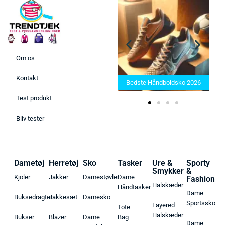
Om os
Bedste Saunatæppe 2025 –
Kontakt
Find de bedste produkter her!
Bedste Håndboldsko 2026
Test produkt
Bliv tester
Dametøj
Herretøj
Sko
Tasker
Ure &
Sporty
Smykker
&
Kjoler
Jakker
Damestøvler
Dame
Fashion
Halskæder
Håndtasker
Dame
Buksedragter
Jakkesæt
Damesko
Sportssko
Layered
Tote
Halskæder
Bukser
Blazer
Dame
Bag
Dame