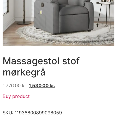
Massagestol stof
mørkegrå
1,776.00
kr.
1,530.00
kr.
Buy product
SKU:
11936800899098059