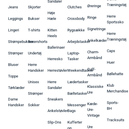
Sandaler
Træningstøj
Øreringe
Jeans
Skjorter
Clutches
Høje
Herre
Ringe
Leggings
Bukser
Hæle
Crossbody
Sportssko
Signetringe
Lingeri
T-shirts
Kitten
Rygsække
Herre
Heels
Træningstøj
Ankelkæder
Strømpebukser
Boxershorts
Arbejdstasker
Ballerinaer
Caps
Charm-
Strømper
Undertøj
Laptop-
Armbånd
Herresko
Tasker
Huer
Bluser
Herre
Cuff-
Handsker
Herrestøvler
Weekendtasker
Bøllehatte
Armbånd
Toppe
Unisex
Herre
Lædertasker
Klub
Klassiske
Tørklæder
Sandaler
Merchandise
Ure
Strømper
Bæltetasker
Dame
Sneakers
Sports-
Kæde-
Handsker
Sokker
Messenger
BH
Ure-
Ankelstøvler
Bags
Vintage
Tracksuits
Slip-Ons
Kufferter
Ure
og