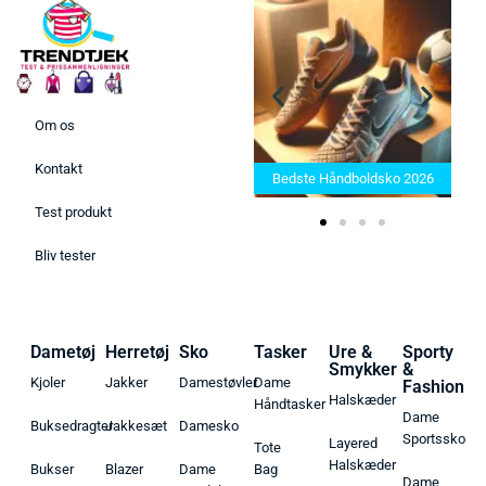
Om os
Bedste Saunatæppe 2025 –
Kontakt
Find de bedste produkter her!
Bedste Håndboldsko 2026
Test produkt
Bliv tester
Dametøj
Herretøj
Sko
Tasker
Ure &
Sporty
Smykker
&
Kjoler
Jakker
Damestøvler
Dame
Fashion
Halskæder
Håndtasker
Dame
Buksedragter
Jakkesæt
Damesko
Sportssko
Layered
Tote
Halskæder
Bukser
Blazer
Dame
Bag
Dame