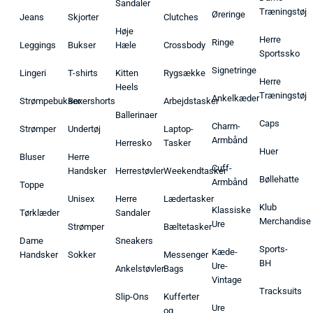
Sandaler
Træningstøj
Øreringe
Jeans
Skjorter
Clutches
Høje
Herre
Ringe
Leggings
Bukser
Hæle
Crossbody
Sportssko
Signetringe
Lingeri
T-shirts
Kitten
Rygsække
Herre
Heels
Træningstøj
Ankelkæder
Strømpebukser
Boxershorts
Arbejdstasker
Ballerinaer
Caps
Charm-
Strømper
Undertøj
Laptop-
Armbånd
Herresko
Tasker
Huer
Bluser
Herre
Cuff-
Handsker
Herrestøvler
Weekendtasker
Bøllehatte
Armbånd
Toppe
Unisex
Herre
Lædertasker
Klub
Klassiske
Tørklæder
Sandaler
Merchandise
Ure
Strømper
Bæltetasker
Dame
Sneakers
Sports-
Kæde-
Handsker
Sokker
Messenger
BH
Ure-
Ankelstøvler
Bags
Vintage
Tracksuits
Slip-Ons
Kufferter
Ure
og