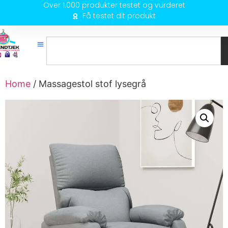
Over 1.000 produkter testet og vurderet
Få testet dit produkt
Home
/ Massagestol stof lysegrå