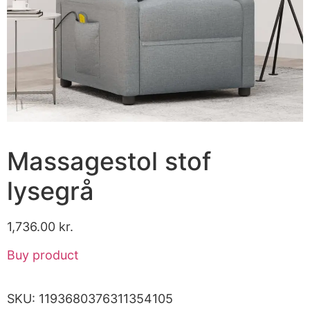
Massagestol stof
lysegrå
1,736.00
kr.
Buy product
SKU:
1193680376311354105