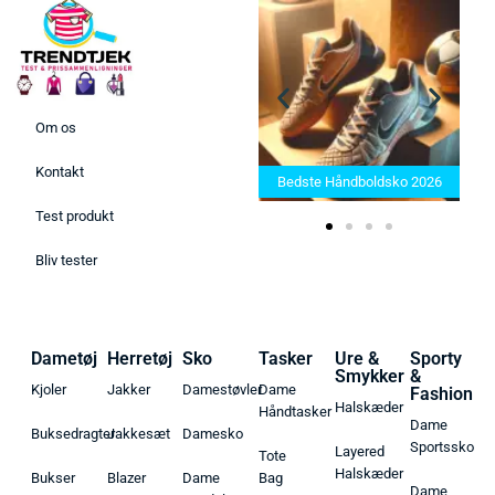
Om os
Bedste Saunatæppe 2025 –
Kontakt
Find de bedste produkter her!
Bedste Håndboldsko 2026
Test produkt
Bliv tester
Dametøj
Herretøj
Sko
Tasker
Ure &
Sporty
Smykker
&
Kjoler
Jakker
Damestøvler
Dame
Fashion
Halskæder
Håndtasker
Dame
Buksedragter
Jakkesæt
Damesko
Sportssko
Layered
Tote
Halskæder
Bukser
Blazer
Dame
Bag
Dame