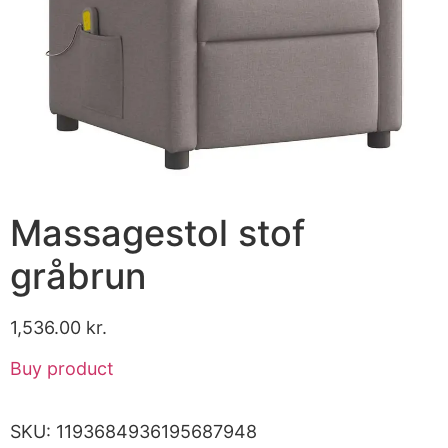
Massagestol stof
gråbrun
1,536.00
kr.
Buy product
SKU:
1193684936195687948