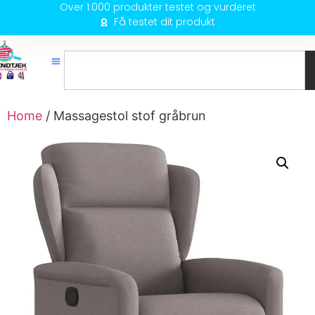
Over 1.000 produkter testet og vurderet
Få testet dit produkt
Home
/ Massagestol stof gråbrun