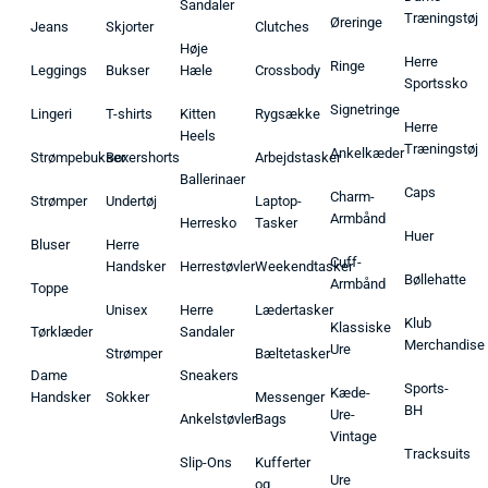
Sandaler
Træningstøj
Øreringe
Jeans
Skjorter
Clutches
Høje
Herre
Ringe
Leggings
Bukser
Hæle
Crossbody
Sportssko
Signetringe
Lingeri
T-shirts
Kitten
Rygsække
Herre
Heels
Træningstøj
Ankelkæder
Strømpebukser
Boxershorts
Arbejdstasker
Ballerinaer
Caps
Charm-
Strømper
Undertøj
Laptop-
Armbånd
Herresko
Tasker
Huer
Bluser
Herre
Cuff-
Handsker
Herrestøvler
Weekendtasker
Bøllehatte
Armbånd
Toppe
Unisex
Herre
Lædertasker
Klub
Klassiske
Tørklæder
Sandaler
Merchandise
Ure
Strømper
Bæltetasker
Dame
Sneakers
Sports-
Kæde-
Handsker
Sokker
Messenger
BH
Ure-
Ankelstøvler
Bags
Vintage
Tracksuits
Slip-Ons
Kufferter
Ure
og