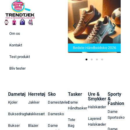
Om os
Bedste Saunatæppe 2025 –
Kontakt
Find de bedste produkter her!
Bedste Håndboldsko 2026
Test produkt
Bliv tester
Dametøj
Herretøj
Sko
Tasker
Ure &
Sporty
Smykker
&
Kjoler
Jakker
Damestøvler
Dame
Fashion
Halskæder
Håndtasker
Dame
Buksedragter
Jakkesæt
Damesko
Sportssko
Layered
Tote
Halskæder
Bukser
Blazer
Dame
Bag
Dame