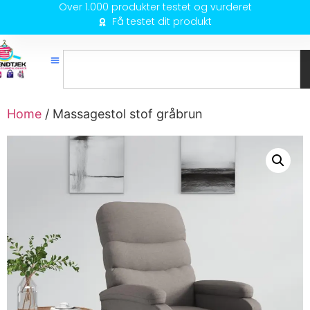
Over 1.000 produkter testet og vurderet
Få testet dit produkt
Home
/ Massagestol stof gråbrun