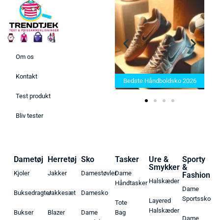
Om os
Bedste Saunatæppe 2025 –
Kontakt
Find de bedste produkter her!
Bedste Håndboldsko 2026
Test produkt
Bliv tester
Dametøj
Herretøj
Sko
Tasker
Ure &
Sporty
Smykker
&
Kjoler
Jakker
Damestøvler
Dame
Fashion
Halskæder
Håndtasker
Dame
Buksedragter
Jakkesæt
Damesko
Sportssko
Layered
Tote
Halskæder
Bukser
Blazer
Dame
Bag
Dame