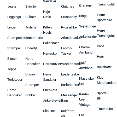
Sandaler
Træningstøj
Øreringe
Jeans
Skjorter
Clutches
Høje
Herre
Ringe
Leggings
Bukser
Hæle
Crossbody
Sportssko
Signetringe
Lingeri
T-shirts
Kitten
Rygsække
Herre
Heels
Træningstøj
Ankelkæder
Strømpebukser
Boxershorts
Arbejdstasker
Ballerinaer
Caps
Charm-
Strømper
Undertøj
Laptop-
Armbånd
Herresko
Tasker
Huer
Bluser
Herre
Cuff-
Handsker
Herrestøvler
Weekendtasker
Bøllehatte
Armbånd
Toppe
Unisex
Herre
Lædertasker
Klub
Klassiske
Tørklæder
Sandaler
Merchandise
Ure
Strømper
Bæltetasker
Dame
Sneakers
Sports-
Kæde-
Handsker
Sokker
Messenger
BH
Ure-
Ankelstøvler
Bags
Vintage
Tracksuits
Slip-Ons
Kufferter
Ure
og