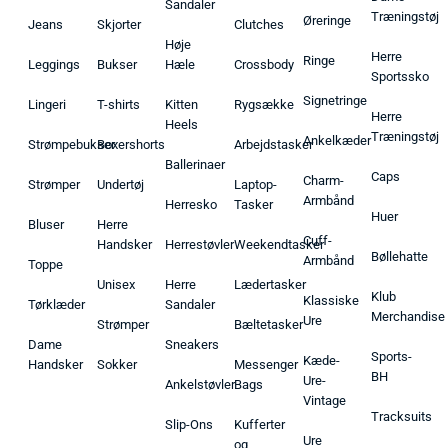
Sandaler
Træningstøj
Øreringe
Jeans
Skjorter
Clutches
Høje
Herre
Ringe
Leggings
Bukser
Hæle
Crossbody
Sportssko
Signetringe
Lingeri
T-shirts
Kitten
Rygsække
Herre
Heels
Træningstøj
Ankelkæder
Strømpebukser
Boxershorts
Arbejdstasker
Ballerinaer
Caps
Charm-
Strømper
Undertøj
Laptop-
Armbånd
Herresko
Tasker
Huer
Bluser
Herre
Cuff-
Handsker
Herrestøvler
Weekendtasker
Bøllehatte
Armbånd
Toppe
Unisex
Herre
Lædertasker
Klub
Klassiske
Tørklæder
Sandaler
Merchandise
Ure
Strømper
Bæltetasker
Dame
Sneakers
Sports-
Kæde-
Handsker
Sokker
Messenger
BH
Ure-
Ankelstøvler
Bags
Vintage
Tracksuits
Slip-Ons
Kufferter
Ure
og