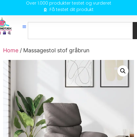
Over 1.000 produkter testet og vurderet
Få testet dit produkt
Home
/ Massagestol stof gråbrun