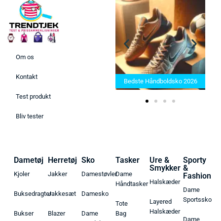
Om os
Bedste Saunatæppe 2025 –
Kontakt
Find de bedste produkter her!
Bedste Håndboldsko 2026
Test produkt
Bliv tester
Dametøj
Herretøj
Sko
Tasker
Ure &
Sporty
Smykker
&
Kjoler
Jakker
Damestøvler
Dame
Fashion
Halskæder
Håndtasker
Dame
Buksedragter
Jakkesæt
Damesko
Sportssko
Layered
Tote
Halskæder
Bukser
Blazer
Dame
Bag
Dame