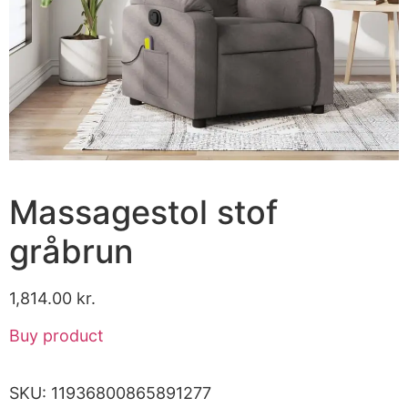
Massagestol stof
gråbrun
1,814.00
kr.
Buy product
SKU:
11936800865891277