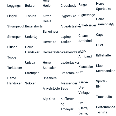
Høje
Herre
Ringe
Leggings
Bukser
Hæle
Crossbody
Sportssko
Signetringe
Lingeri
T-shirts
Kitten
Rygsække
Herre
Heels
Træningstøj
Ankelkæder
Strømpebukser
Boxershorts
Arbejdstasker
Ballerinaer
Caps
Charm-
Strømper
Undertøj
Laptop-
Armbånd
Herresko
Tasker
Huer
Bluser
Herre
Cuff-
Handsker
Herrestøvler
Weekendtasker
Bøllehatte
Armbånd
Toppe
Unisex
Herre
Lædertasker
Klub
Klassiske
Tørklæder
Sandaler
Merchandise
Ure
Strømper
Bæltetasker
Dame
Sneakers
Sports-
Kæde-
Handsker
Sokker
Messenger
BH
Ure-
Ankelstøvler
Bags
Vintage
Tracksuits
Slip-Ons
Kufferter
Ure
og
Performance
(Herre,
Trolleyer
T-shirts
Dame,