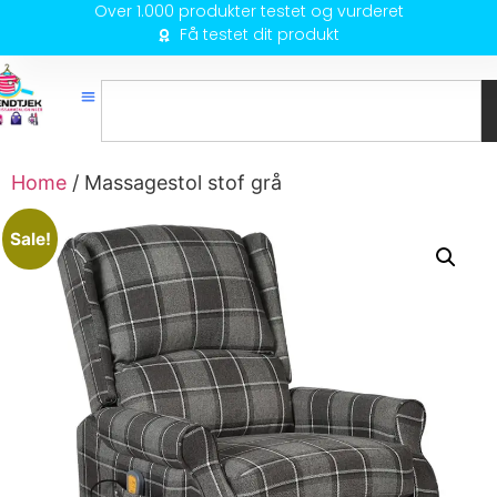
Over 1.000 produkter testet og vurderet
Få testet dit produkt
Home
/ Massagestol stof grå
Sale!