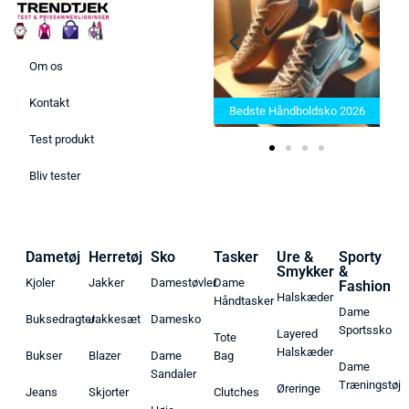
Om os
Bedste Saunatæppe 2025 –
Kontakt
Find de bedste produkter her!
Bedste Håndboldsko 2026
Test produkt
Bliv tester
Dametøj
Herretøj
Sko
Tasker
Ure &
Sporty
Smykker
&
Kjoler
Jakker
Damestøvler
Dame
Fashion
Halskæder
Håndtasker
Dame
Buksedragter
Jakkesæt
Damesko
Sportssko
Layered
Tote
Halskæder
Bukser
Blazer
Dame
Bag
Dame
Sandaler
Træningstøj
Øreringe
Jeans
Skjorter
Clutches