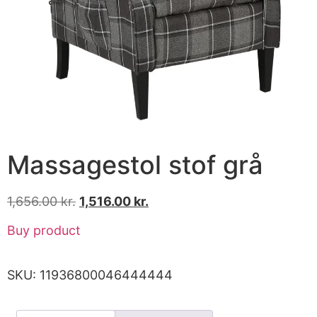
Massagestol stof grå
1,656.00
kr.
1,516.00
kr.
Buy product
SKU:
11936800046444444