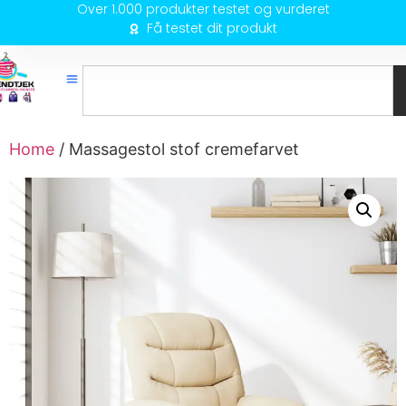
Over 1.000 produkter testet og vurderet
Få testet dit produkt
Home
/ Massagestol stof cremefarvet