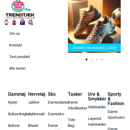
Om os
Bedste Saunatæppe 2025 –
Kontakt
Find de bedste produkter her!
Bedste Håndboldsko 2026
Test produkt
Bliv tester
Dametøj
Herretøj
Sko
Tasker
Ure &
Sporty
Smykker
&
Kjoler
Jakker
Damestøvler
Dame
Fashion
Halskæder
Håndtasker
Dame
Buksedragter
Jakkesæt
Damesko
Sportssko
Layered
Tote
Halskæder
Bukser
Blazer
Dame
Bag
Dame