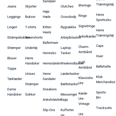
Sandaler
Træningstøj
Øreringe
Jeans
Skjorter
Clutches
Høje
Herre
Ringe
Leggings
Bukser
Hæle
Crossbody
Sportssko
Signetringe
Lingeri
T-shirts
Kitten
Rygsække
Herre
Heels
Træningstøj
Ankelkæder
Strømpebukser
Boxershorts
Arbejdstasker
Ballerinaer
Caps
Charm-
Strømper
Undertøj
Laptop-
Armbånd
Herresko
Tasker
Huer
Bluser
Herre
Cuff-
Handsker
Herrestøvler
Weekendtasker
Bøllehatte
Armbånd
Toppe
Unisex
Herre
Lædertasker
Klub
Klassiske
Tørklæder
Sandaler
Merchandise
Ure
Strømper
Bæltetasker
Dame
Sneakers
Sports-
Kæde-
Handsker
Sokker
Messenger
BH
Ure-
Ankelstøvler
Bags
Vintage
Tracksuits
Slip-Ons
Kufferter
Ure
og