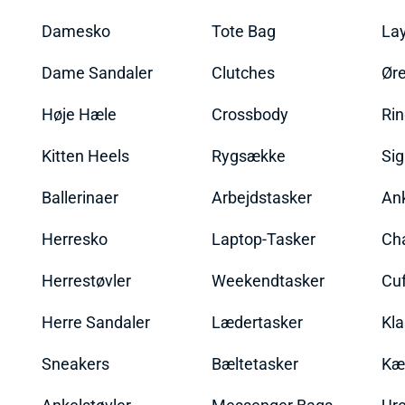
Damesko
Tote Bag
La
Dame Sandaler
Clutches
Øre
Høje Hæle
Crossbody
Ri
Kitten Heels
Rygsække
Sig
Ballerinaer
Arbejdstasker
An
Herresko
Laptop-Tasker
Ch
Herrestøvler
Weekendtasker
Cu
Herre Sandaler
Lædertasker
Kla
Sneakers
Bæltetasker
Kæ