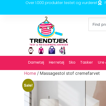
Over 1.000 produkter testet og vurderet
Dametøj
Herretøj
Sko
Tasker
Ure
Home
/ Massagestol stof cremefarvet
Sale!