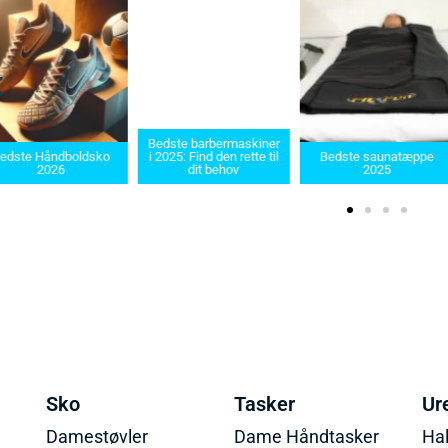
Bedste barbermaskiner
edste Håndboldsko
i 2025: Find den rette til
Bedste saunatæppe
2026
dit behov
2025
Sko
Tasker
Ur
Damestøvler
Dame Håndtasker
Ha