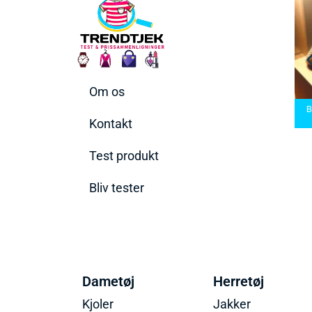
Om os
arbermaskiner
Bedste Saunatæppe
nd den rette til
Bedste saunatæppe
2025 – Find de bedste
B
t behov
2025
produkter her!
Kontakt
Test produkt
Bliv tester
Dametøj
Herretøj
Kjoler
Jakker