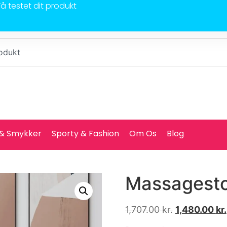
Få testet dit produkt
 & Smykker
Sporty & Fashion
Om Os
Blog
Massagesto
1,707.00
kr.
1,480.00
kr.