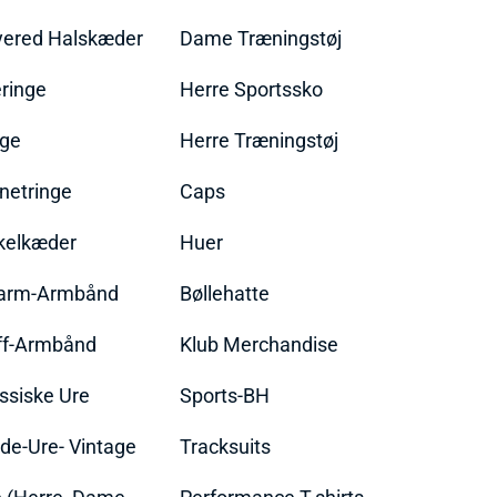
yered Halskæder
Dame Træningstøj
ringe
Herre Sportssko
nge
Herre Træningstøj
netringe
Caps
kelkæder
Huer
arm-Armbånd
Bøllehatte
ff-Armbånd
Klub Merchandise
ssiske Ure
Sports-BH
de-Ure- Vintage
Tracksuits