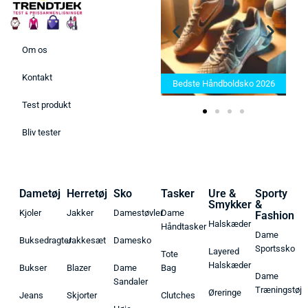
Om os
Bedste Saunatæppe 2025 –
Kontakt
Find de bedste produkter her!
Bedste Håndboldsko 2026
Test produkt
Bliv tester
Dametøj
Herretøj
Sko
Tasker
Ure &
Sporty
Smykker
&
Kjoler
Jakker
Damestøvler
Dame
Fashion
Halskæder
Håndtasker
Dame
Buksedragter
Jakkesæt
Damesko
Sportssko
Layered
Tote
Halskæder
Bukser
Blazer
Dame
Bag
Dame
Sandaler
Træningstøj
Øreringe
Jeans
Skjorter
Clutches