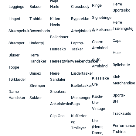
Høje
Herre
Ringe
Leggings
Bukser
Hæle
Crossbody
Sportssko
Signetringe
Lingeri
T-shirts
Kitten
Rygsække
Herre
Heels
Træningstøj
Ankelkæder
Strømpebukser
Boxershorts
Arbejdstasker
Ballerinaer
Caps
Charm-
Strømper
Undertøj
Laptop-
Armbånd
Herresko
Tasker
Huer
Bluser
Herre
Cuff-
Handsker
Herrestøvler
Weekendtasker
Bøllehatte
Armbånd
Toppe
Unisex
Herre
Lædertasker
Klub
Klassiske
Tørklæder
Sandaler
Merchandise
Ure
Strømper
Bæltetasker
Dame
Sneakers
Sports-
Kæde-
Handsker
Sokker
Messenger
BH
Ure-
Ankelstøvler
Bags
Vintage
Tracksuits
Slip-Ons
Kufferter
Ure
og
Performance
(Herre,
Trolleyer
T-shirts
Dame,