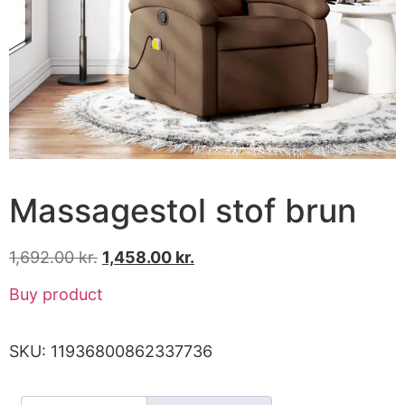
Massagestol stof brun
1,692.00
kr.
1,458.00
kr.
Buy product
SKU:
11936800862337736