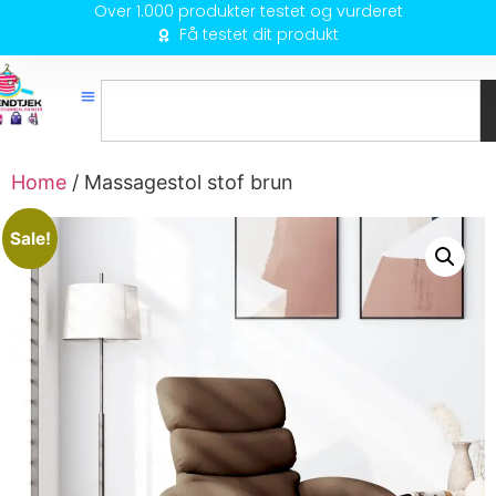
Over 1.000 produkter testet og vurderet
Få testet dit produkt
Home
/ Massagestol stof brun
Sale!