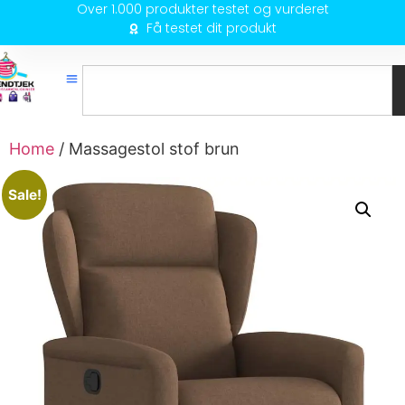
Over 1.000 produkter testet og vurderet
Få testet dit produkt
Home
/ Massagestol stof brun
Sale!