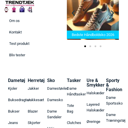
Om os
Bedste Saunatæppe 2025 –
Kontakt
Find de bedste produkter her!
Bedste Håndboldsko 2026
Test produkt
Bliv tester
Dametøj
Herretøj
Sko
Tasker
Ure &
Sporty
Smykker
&
Kjoler
Jakker
Damestøvler
Dame
Fashion
Halskæder
Håndtasker
Dame
Buksedragter
Jakkesæt
Damesko
Sportssko
Layered
Tote
Halskæder
Bukser
Blazer
Dame
Bag
Dame
Sandaler
Træningstøj
Øreringe
Jeans
Skjorter
Clutches