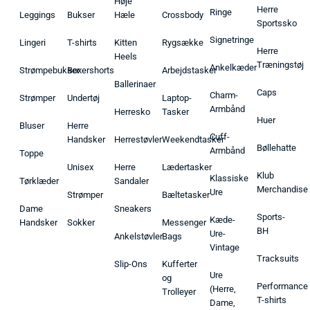
Høje
Herre
Ringe
Leggings
Bukser
Hæle
Crossbody
Sportssko
Signetringe
Lingeri
T-shirts
Kitten
Rygsække
Herre
Heels
Træningstøj
Ankelkæder
Strømpebukser
Boxershorts
Arbejdstasker
Ballerinaer
Caps
Charm-
Strømper
Undertøj
Laptop-
Armbånd
Herresko
Tasker
Huer
Bluser
Herre
Cuff-
Handsker
Herrestøvler
Weekendtasker
Bøllehatte
Armbånd
Toppe
Unisex
Herre
Lædertasker
Klub
Klassiske
Tørklæder
Sandaler
Merchandise
Ure
Strømper
Bæltetasker
Dame
Sneakers
Sports-
Kæde-
Handsker
Sokker
Messenger
BH
Ure-
Ankelstøvler
Bags
Vintage
Tracksuits
Slip-Ons
Kufferter
Ure
og
Performance
(Herre,
Trolleyer
T-shirts
Dame,