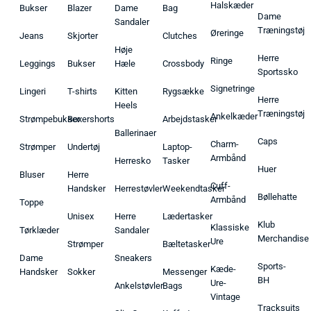
Halskæder
Bukser
Blazer
Dame
Bag
Dame
Sandaler
Træningstøj
Øreringe
Jeans
Skjorter
Clutches
Høje
Herre
Ringe
Leggings
Bukser
Hæle
Crossbody
Sportssko
Signetringe
Lingeri
T-shirts
Kitten
Rygsække
Herre
Heels
Træningstøj
Ankelkæder
Strømpebukser
Boxershorts
Arbejdstasker
Ballerinaer
Caps
Charm-
Strømper
Undertøj
Laptop-
Armbånd
Herresko
Tasker
Huer
Bluser
Herre
Cuff-
Handsker
Herrestøvler
Weekendtasker
Bøllehatte
Armbånd
Toppe
Unisex
Herre
Lædertasker
Klub
Klassiske
Tørklæder
Sandaler
Merchandise
Ure
Strømper
Bæltetasker
Dame
Sneakers
Sports-
Kæde-
Handsker
Sokker
Messenger
BH
Ure-
Ankelstøvler
Bags
Vintage
Tracksuits