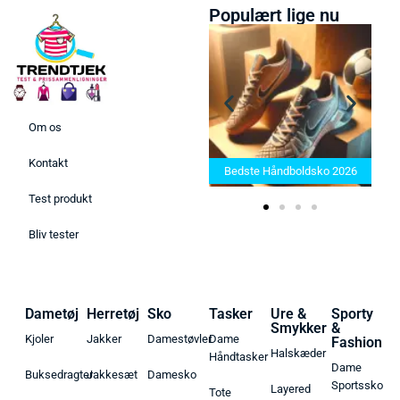
Populært lige nu
Om os
Bedste Saunatæppe 2025 –
Kontakt
Find de bedste produkter her!
Bedste Håndboldsko 2026
Test produkt
Bliv tester
Dametøj
Herretøj
Sko
Tasker
Ure &
Sporty
Smykker
&
Kjoler
Jakker
Damestøvler
Dame
Fashion
Halskæder
Håndtasker
Dame
Buksedragter
Jakkesæt
Damesko
Sportssko
Layered
Tote