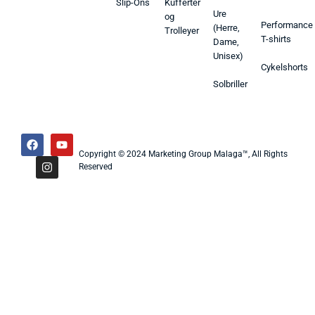
Slip-Ons
Kufferter
Ure
og
Performance
(Herre,
Trolleyer
T-shirts
Dame,
Unisex)
Cykelshorts
Solbriller
Copyright © 2024 Marketing Group Malaga™, All Rights
Reserved