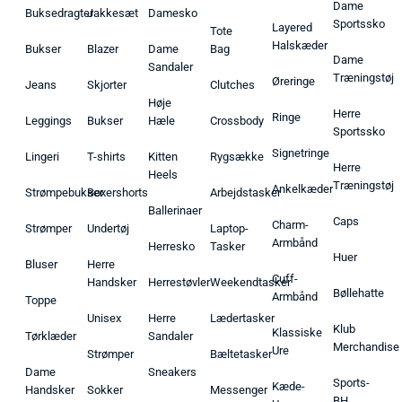
Dame
Buksedragter
Jakkesæt
Damesko
Sportssko
Layered
Tote
Halskæder
Bukser
Blazer
Dame
Bag
Dame
Sandaler
Træningstøj
Øreringe
Jeans
Skjorter
Clutches
Høje
Herre
Ringe
Leggings
Bukser
Hæle
Crossbody
Sportssko
Signetringe
Lingeri
T-shirts
Kitten
Rygsække
Herre
Heels
Træningstøj
Ankelkæder
Strømpebukser
Boxershorts
Arbejdstasker
Ballerinaer
Caps
Charm-
Strømper
Undertøj
Laptop-
Armbånd
Herresko
Tasker
Huer
Bluser
Herre
Cuff-
Handsker
Herrestøvler
Weekendtasker
Bøllehatte
Armbånd
Toppe
Unisex
Herre
Lædertasker
Klub
Klassiske
Tørklæder
Sandaler
Merchandise
Ure
Strømper
Bæltetasker
Dame
Sneakers
Sports-
Kæde-
Handsker
Sokker
Messenger
BH