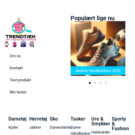
Populært lige nu
Om os
Bedste Saunatæppe 2025 –
Kontakt
Find de bedste produkter her!
Bedste Håndboldsko 2026
Test produkt
Bliv tester
Dametøj
Herretøj
Sko
Tasker
Ure &
Sporty
Smykker
&
Kjoler
Jakker
Damestøvler
Dame
Fashion
Halskæder
Håndtasker