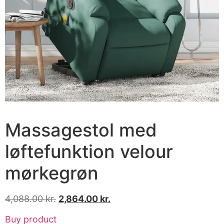
Massagestol med
løftefunktion velour
mørkegrøn
4,088.00
kr.
2,864.00
kr.
Buy product