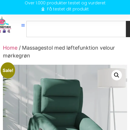
Over 1.000 produkter testet og vurderet
Få testet dit produkt
Home
/ Massagestol med løftefunktion velour
mørkegrøn
Sale!