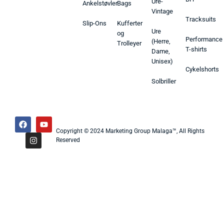
Ure-
Ankelstøvler
Bags
Vintage
Tracksuits
Slip-Ons
Kufferter
Ure
og
Performance
(Herre,
Trolleyer
T-shirts
Dame,
Unisex)
Cykelshorts
Solbriller
Copyright © 2024 Marketing Group Malaga™, All Rights
Reserved