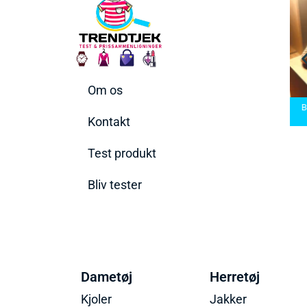
Om os
ermaskiner
Bedste Saunatæppe
den rette til
Bedste saunatæppe
2025 – Find de bedste
Bed
ehov
2025
produkter her!
Kontakt
Test produkt
Bliv tester
Dametøj
Herretøj
Kjoler
Jakker