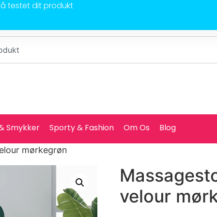
Få testet dit produkt
 & Smykker
Sporty & Fashion
Om Os
Blog
velour mørkegrøn
Massagesto
velour mør