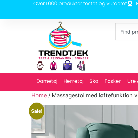
Over 1.000 produkter testet og vurderet
Dametøj
Herretøj
Sko
Tasker
Ure
Home
/ Massagestol med løftefunktion 
Sale!