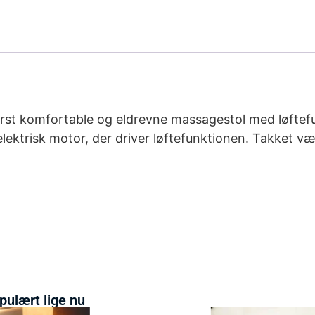
derst komfortable og eldrevne massagestol med løftef
lektrisk motor, der driver løftefunktionen. Takket væ
pulært lige nu