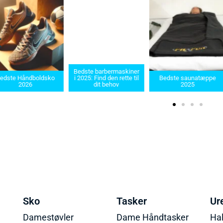
Bedste barbermaskiner
ste Håndboldsko
i 2025: Find den rette til
Bedste saunatæppe
2026
dit behov
2025
Sko
Tasker
Ur
Damestøvler
Dame Håndtasker
Ha