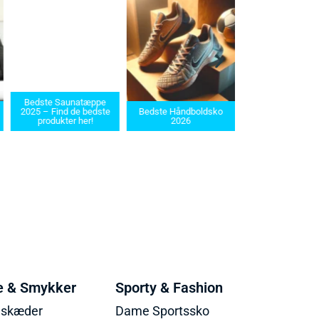
Bedste Saunatæppe
Bedste barbermask
2025 – Find de bedste
Bedste Håndboldsko
i 2025: Find den rette
produkter her!
2026
dit behov
e & Smykker
Sporty & Fashion
lskæder
Dame Sportssko