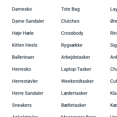
Damesko
Tote Bag
La
Dame Sandaler
Clutches
Øre
Høje Hæle
Crossbody
Ri
Kitten Heels
Rygsække
Sig
Ballerinaer
Arbejdstasker
An
Herresko
Laptop-Tasker
Ch
Herrestøvler
Weekendtasker
Cu
Herre Sandaler
Lædertasker
Kla
Sneakers
Bæltetasker
Kæ