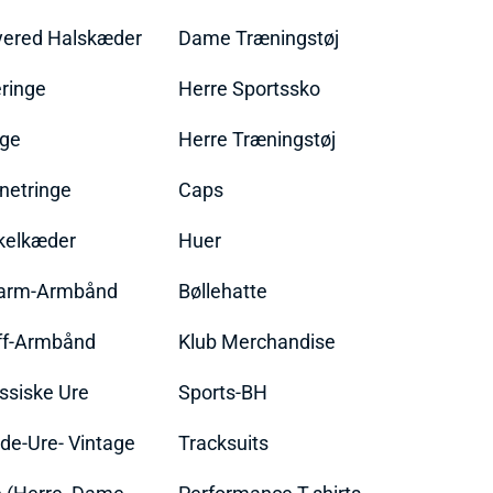
yered Halskæder
Dame Træningstøj
ringe
Herre Sportssko
nge
Herre Træningstøj
netringe
Caps
kelkæder
Huer
arm-Armbånd
Bøllehatte
ff-Armbånd
Klub Merchandise
ssiske Ure
Sports-BH
de-Ure- Vintage
Tracksuits