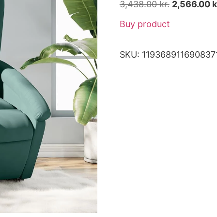
3,438.00
kr.
2,566.00
k
Buy product
SKU:
119368911690837