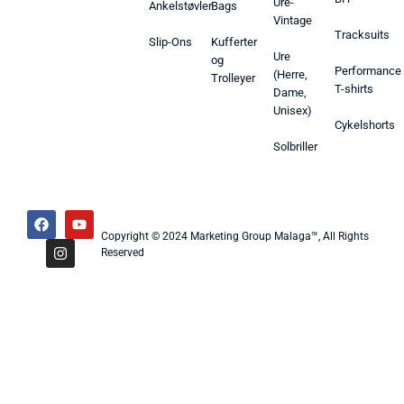
Ure-
Ankelstøvler
Bags
Vintage
Tracksuits
Slip-Ons
Kufferter
Ure
og
Performance
(Herre,
Trolleyer
T-shirts
Dame,
Unisex)
Cykelshorts
Solbriller
Copyright © 2024 Marketing Group Malaga™, All Rights
Reserved