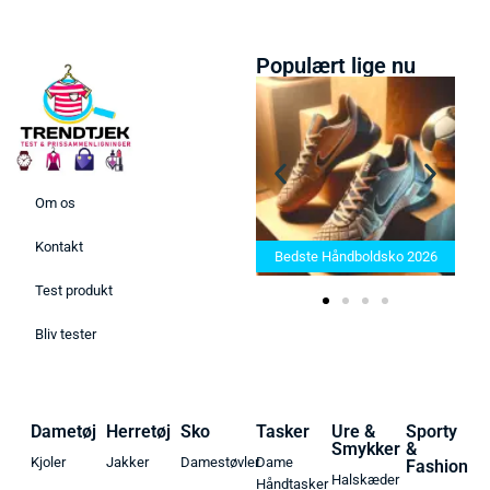
Populært lige nu
Om os
Bedste Saunatæppe 2025 –
Kontakt
Find de bedste produkter her!
Bedste Håndboldsko 2026
Test produkt
Bliv tester
Dametøj
Herretøj
Sko
Tasker
Ure &
Sporty
Smykker
&
Kjoler
Jakker
Damestøvler
Dame
Fashion
Halskæder
Håndtasker