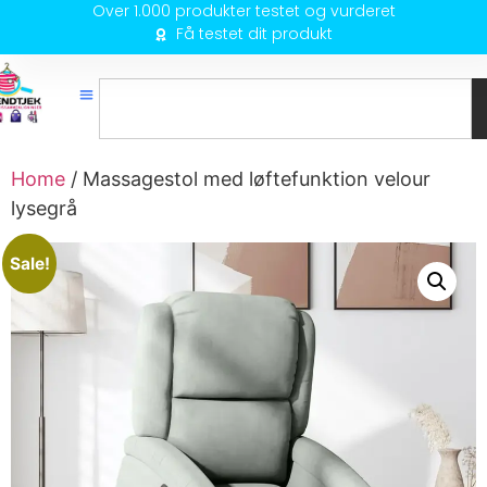
Over 1.000 produkter testet og vurderet
Få testet dit produkt
Home
/ Massagestol med løftefunktion velour
lysegrå
Sale!