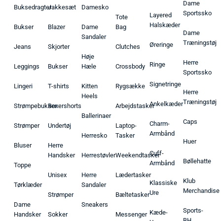
Dame
Buksedragter
Jakkesæt
Damesko
Sportssko
Layered
Tote
Halskæder
Bukser
Blazer
Dame
Bag
Dame
Sandaler
Træningstøj
Øreringe
Jeans
Skjorter
Clutches
Høje
Herre
Ringe
Leggings
Bukser
Hæle
Crossbody
Sportssko
Signetringe
Lingeri
T-shirts
Kitten
Rygsække
Herre
Heels
Træningstøj
Ankelkæder
Strømpebukser
Boxershorts
Arbejdstasker
Ballerinaer
Caps
Charm-
Strømper
Undertøj
Laptop-
Armbånd
Herresko
Tasker
Huer
Bluser
Herre
Cuff-
Handsker
Herrestøvler
Weekendtasker
Bøllehatte
Armbånd
Toppe
Unisex
Herre
Lædertasker
Klub
Klassiske
Tørklæder
Sandaler
Merchandise
Ure
Strømper
Bæltetasker
Dame
Sneakers
Sports-
Kæde-
Handsker
Sokker
Messenger
BH