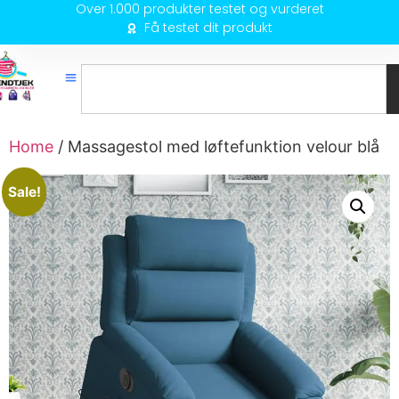
Over 1.000 produkter testet og vurderet
Få testet dit produkt
Home
/ Massagestol med løftefunktion velour blå
Sale!