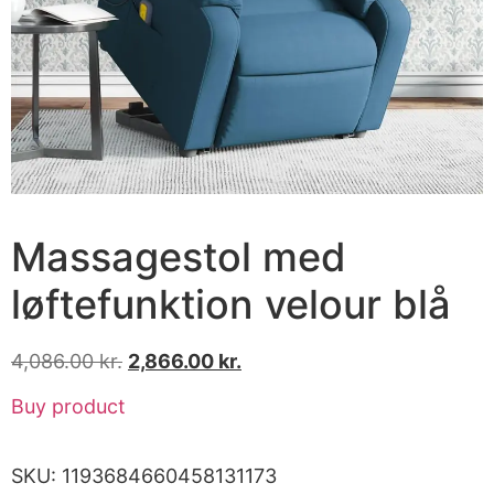
Massagestol med
løftefunktion velour blå
4,086.00
kr.
2,866.00
kr.
Buy product
SKU:
1193684660458131173