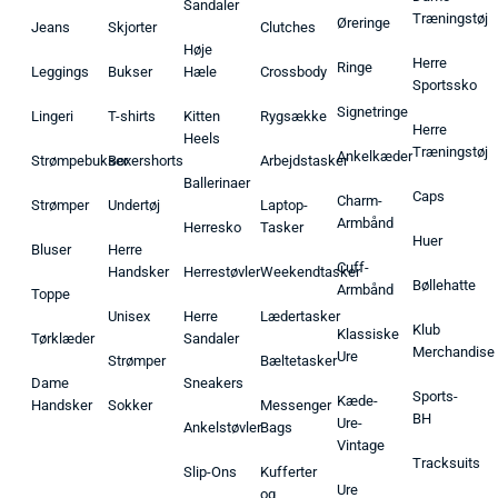
Sandaler
Træningstøj
Øreringe
Jeans
Skjorter
Clutches
Høje
Herre
Ringe
Leggings
Bukser
Hæle
Crossbody
Sportssko
Signetringe
Lingeri
T-shirts
Kitten
Rygsække
Herre
Heels
Træningstøj
Ankelkæder
Strømpebukser
Boxershorts
Arbejdstasker
Ballerinaer
Caps
Charm-
Strømper
Undertøj
Laptop-
Armbånd
Herresko
Tasker
Huer
Bluser
Herre
Cuff-
Handsker
Herrestøvler
Weekendtasker
Bøllehatte
Armbånd
Toppe
Unisex
Herre
Lædertasker
Klub
Klassiske
Tørklæder
Sandaler
Merchandise
Ure
Strømper
Bæltetasker
Dame
Sneakers
Sports-
Kæde-
Handsker
Sokker
Messenger
BH
Ure-
Ankelstøvler
Bags
Vintage
Tracksuits
Slip-Ons
Kufferter
Ure
og