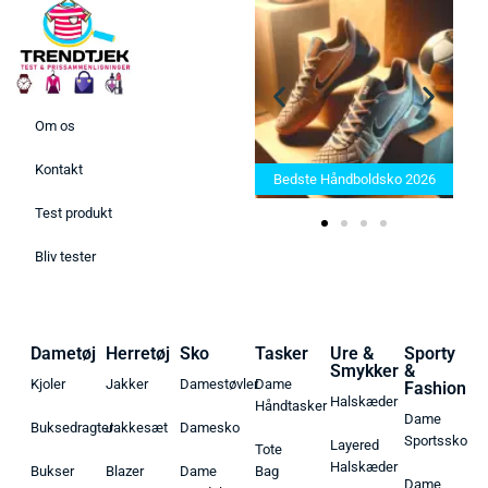
Om os
Bedste Saunatæppe 2025 –
Kontakt
Find de bedste produkter her!
Bedste Håndboldsko 2026
Test produkt
Bliv tester
Dametøj
Herretøj
Sko
Tasker
Ure &
Sporty
Smykker
&
Kjoler
Jakker
Damestøvler
Dame
Fashion
Halskæder
Håndtasker
Dame
Buksedragter
Jakkesæt
Damesko
Sportssko
Layered
Tote
Halskæder
Bukser
Blazer
Dame
Bag
Dame