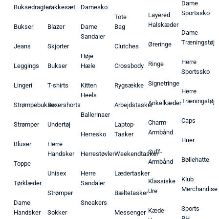
Dame
Buksedragter
Jakkesæt
Damesko
Sportssko
Layered
Tote
Halskæder
Bukser
Blazer
Dame
Bag
Dame
Sandaler
Træningstøj
Øreringe
Jeans
Skjorter
Clutches
Høje
Herre
Ringe
Leggings
Bukser
Hæle
Crossbody
Sportssko
Signetringe
Lingeri
T-shirts
Kitten
Rygsække
Herre
Heels
Træningstøj
Ankelkæder
Strømpebukser
Boxershorts
Arbejdstasker
Ballerinaer
Caps
Charm-
Strømper
Undertøj
Laptop-
Armbånd
Herresko
Tasker
Huer
Bluser
Herre
Cuff-
Handsker
Herrestøvler
Weekendtasker
Bøllehatte
Armbånd
Toppe
Unisex
Herre
Lædertasker
Klub
Klassiske
Tørklæder
Sandaler
Merchandise
Ure
Strømper
Bæltetasker
Dame
Sneakers
Sports-
Kæde-
Handsker
Sokker
Messenger
BH