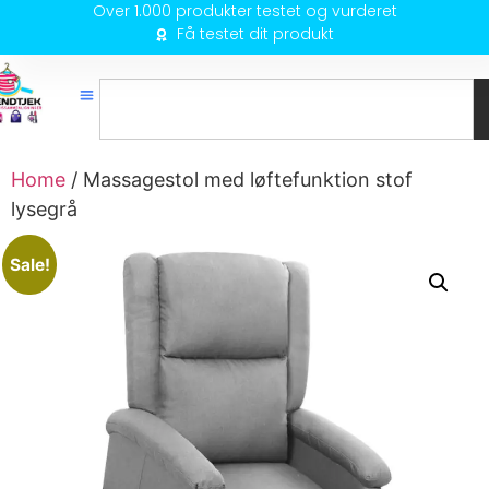
Over 1.000 produkter testet og vurderet
Få testet dit produkt
Home
/ Massagestol med løftefunktion stof
lysegrå
Sale!