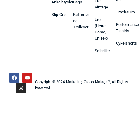
Ure-
Ankelstøvler
Bags
Vintage
Tracksuits
Slip-Ons
Kufferter
Ure
og
Performance
(Herre,
Trolleyer
T-shirts
Dame,
Unisex)
Cykelshorts
Solbriller
Copyright © 2024 Marketing Group Malaga™, All Rights
Reserved