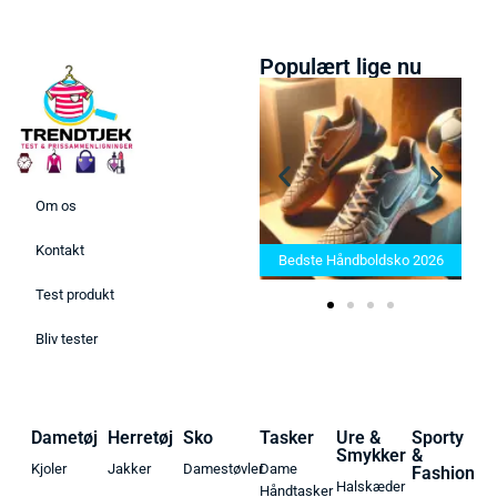
Populært lige nu
Om os
Bedste Saunatæppe 2025 –
Kontakt
Find de bedste produkter her!
Bedste Håndboldsko 2026
Test produkt
Bliv tester
Dametøj
Herretøj
Sko
Tasker
Ure &
Sporty
Smykker
&
Kjoler
Jakker
Damestøvler
Dame
Fashion
Halskæder
Håndtasker