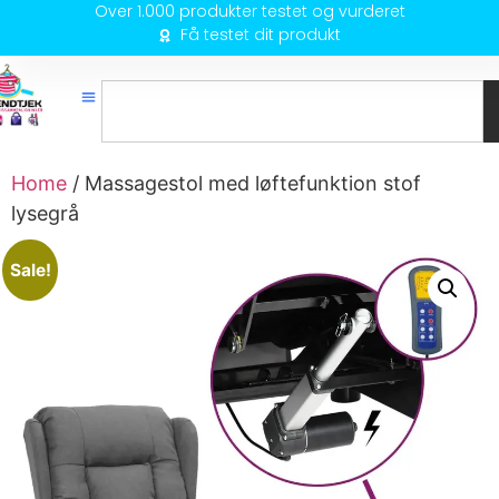
Over 1.000 produkter testet og vurderet
Få testet dit produkt
Home
/ Massagestol med løftefunktion stof
lysegrå
Sale!