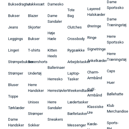
Dame
Buksedragter
Jakkesæt
Damesko
Sportssko
Layered
Tote
Halskæder
Bukser
Blazer
Dame
Bag
Dame
Sandaler
Træningstøj
Øreringe
Jeans
Skjorter
Clutches
Høje
Herre
Ringe
Leggings
Bukser
Hæle
Crossbody
Sportssko
Signetringe
Lingeri
T-shirts
Kitten
Rygsække
Herre
Heels
Træningstøj
Ankelkæder
Strømpebukser
Boxershorts
Arbejdstasker
Ballerinaer
Caps
Charm-
Strømper
Undertøj
Laptop-
Armbånd
Herresko
Tasker
Huer
Bluser
Herre
Cuff-
Handsker
Herrestøvler
Weekendtasker
Bøllehatte
Armbånd
Toppe
Unisex
Herre
Lædertasker
Klub
Klassiske
Tørklæder
Sandaler
Merchandise
Ure
Strømper
Bæltetasker
Dame
Sneakers
Sports-
Kæde-
Handsker
Sokker
Messenger
BH