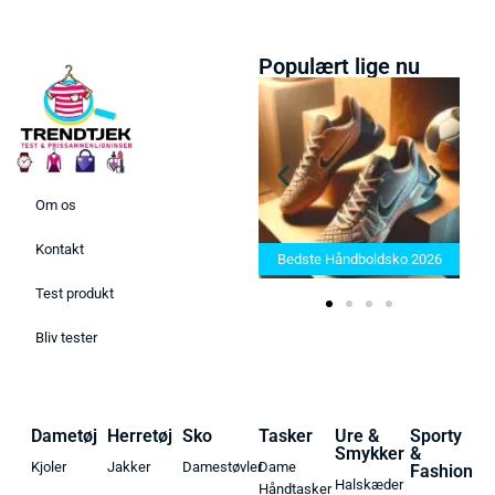
Populært lige nu
Om os
Bedste Saunatæppe 2025 –
Kontakt
Find de bedste produkter her!
Bedste Håndboldsko 2026
Test produkt
Bliv tester
Dametøj
Herretøj
Sko
Tasker
Ure &
Sporty
Smykker
&
Kjoler
Jakker
Damestøvler
Dame
Fashion
Halskæder
Håndtasker