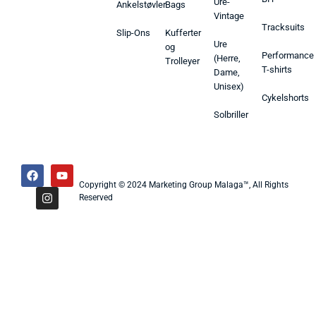
Ure-
Ankelstøvler
Bags
Vintage
Tracksuits
Slip-Ons
Kufferter
Ure
og
Performance
(Herre,
Trolleyer
T-shirts
Dame,
Unisex)
Cykelshorts
Solbriller
Copyright © 2024 Marketing Group Malaga™, All Rights
Reserved