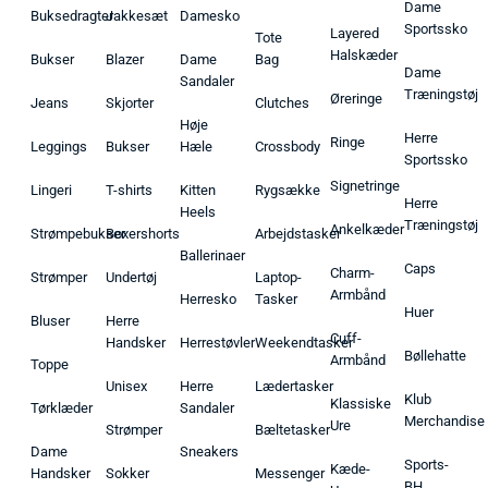
Dame
Buksedragter
Jakkesæt
Damesko
Sportssko
Layered
Tote
Halskæder
Bukser
Blazer
Dame
Bag
Dame
Sandaler
Træningstøj
Øreringe
Jeans
Skjorter
Clutches
Høje
Herre
Ringe
Leggings
Bukser
Hæle
Crossbody
Sportssko
Signetringe
Lingeri
T-shirts
Kitten
Rygsække
Herre
Heels
Træningstøj
Ankelkæder
Strømpebukser
Boxershorts
Arbejdstasker
Ballerinaer
Caps
Charm-
Strømper
Undertøj
Laptop-
Armbånd
Herresko
Tasker
Huer
Bluser
Herre
Cuff-
Handsker
Herrestøvler
Weekendtasker
Bøllehatte
Armbånd
Toppe
Unisex
Herre
Lædertasker
Klub
Klassiske
Tørklæder
Sandaler
Merchandise
Ure
Strømper
Bæltetasker
Dame
Sneakers
Sports-
Kæde-
Handsker
Sokker
Messenger
BH