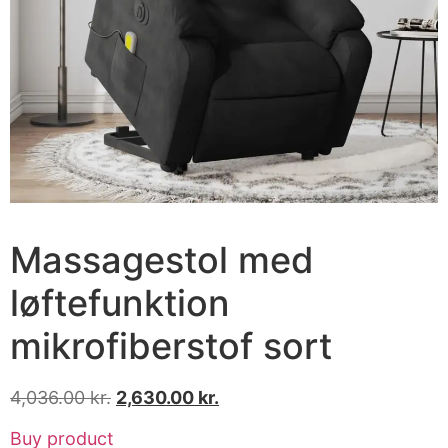
Massagestol med
løftefunktion
mikrofiberstof sort
4,036.00
kr.
2,630.00
kr.
Buy product