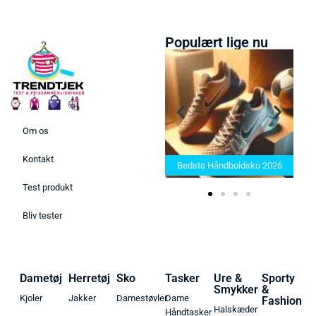
Populært lige nu
Om os
Bedste Saunatæppe 2025 –
Kontakt
Find de bedste produkter her!
Bedste Håndboldsko 2026
Test produkt
Bliv tester
Dametøj
Herretøj
Sko
Tasker
Ure &
Sporty
Smykker
&
Kjoler
Jakker
Damestøvler
Dame
Fashion
Halskæder
Håndtasker