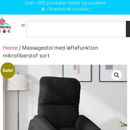
Over 1.000 produkter testet og vurderet
Få testet dit produkt
Home
/ Massagestol med løftefunktion
mikrofiberstof sort
Sale!