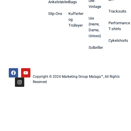
Ure-
Ankelstøvler
Bags
Vintage
Tracksuits
Slip-Ons
Kufferter
Ure
og
Performance
(Herre,
Trolleyer
T-shirts
Dame,
Unisex)
Cykelshorts
Solbriller
Copyright © 2024 Marketing Group Malaga™, All Rights
Reserved