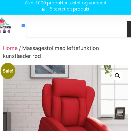
Over 1.000 produkter testet og vurderet
Få testet dit produkt
Home
/ Massagestol med løftefunktion
kunstlæder rød
Sale!