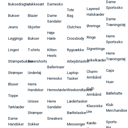
Dame
Buksedragter
Jakkesæt
Damesko
Sportssko
Layered
Tote
Halskæder
Bukser
Blazer
Dame
Bag
Dame
Sandaler
Træningstøj
Øreringe
Jeans
Skjorter
Clutches
Høje
Herre
Ringe
Leggings
Bukser
Hæle
Crossbody
Sportssko
Signetringe
Lingeri
T-shirts
Kitten
Rygsække
Herre
Heels
Træningstøj
Ankelkæder
Strømpebukser
Boxershorts
Arbejdstasker
Ballerinaer
Caps
Charm-
Strømper
Undertøj
Laptop-
Armbånd
Herresko
Tasker
Huer
Bluser
Herre
Cuff-
Handsker
Herrestøvler
Weekendtasker
Bøllehatte
Armbånd
Toppe
Unisex
Herre
Lædertasker
Klub
Klassiske
Tørklæder
Sandaler
Merchandise
Ure
Strømper
Bæltetasker
Dame
Sneakers
Sports-
Kæde-
Handsker
Sokker
Messenger
BH