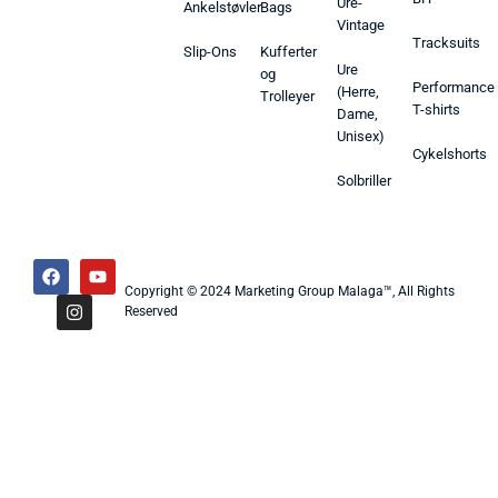
Ure-
Ankelstøvler
Bags
Vintage
Tracksuits
Slip-Ons
Kufferter
Ure
og
Performance
(Herre,
Trolleyer
T-shirts
Dame,
Unisex)
Cykelshorts
Solbriller
Copyright © 2024 Marketing Group Malaga™, All Rights
Reserved