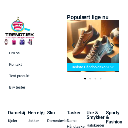
Populært lige nu
Om os
Bedste Saunatæppe 2025 –
Kontakt
Find de bedste produkter her!
Bedste Håndboldsko 2026
Test produkt
Bliv tester
Dametøj
Herretøj
Sko
Tasker
Ure &
Sporty
Smykker
&
Kjoler
Jakker
Damestøvler
Dame
Fashion
Halskæder
Håndtasker