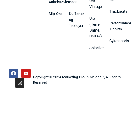
Ure-
Ankelstøvler
Bags
Vintage
Tracksuits
Slip-Ons
Kufferter
Ure
og
Performance
(Herre,
Trolleyer
T-shirts
Dame,
Unisex)
Cykelshorts
Solbriller
Copyright © 2024 Marketing Group Malaga™, All Rights
Reserved