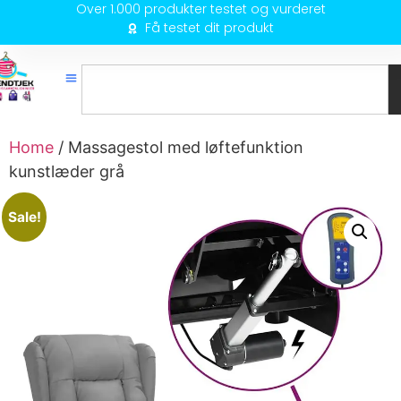
Over 1.000 produkter testet og vurderet
Få testet dit produkt
Home
/ Massagestol med løftefunktion
kunstlæder grå
Sale!