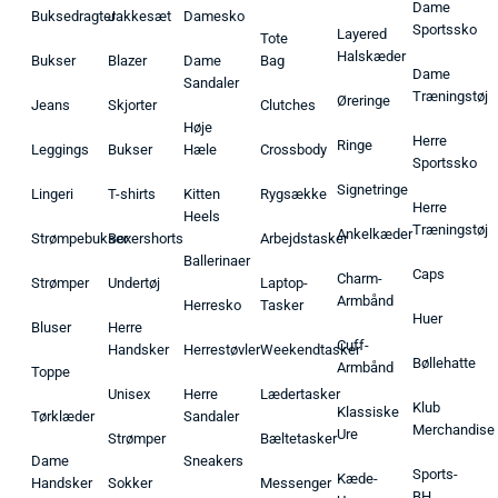
Dame
Buksedragter
Jakkesæt
Damesko
Sportssko
Layered
Tote
Halskæder
Bukser
Blazer
Dame
Bag
Dame
Sandaler
Træningstøj
Øreringe
Jeans
Skjorter
Clutches
Høje
Herre
Ringe
Leggings
Bukser
Hæle
Crossbody
Sportssko
Signetringe
Lingeri
T-shirts
Kitten
Rygsække
Herre
Heels
Træningstøj
Ankelkæder
Strømpebukser
Boxershorts
Arbejdstasker
Ballerinaer
Caps
Charm-
Strømper
Undertøj
Laptop-
Armbånd
Herresko
Tasker
Huer
Bluser
Herre
Cuff-
Handsker
Herrestøvler
Weekendtasker
Bøllehatte
Armbånd
Toppe
Unisex
Herre
Lædertasker
Klub
Klassiske
Tørklæder
Sandaler
Merchandise
Ure
Strømper
Bæltetasker
Dame
Sneakers
Sports-
Kæde-
Handsker
Sokker
Messenger
BH