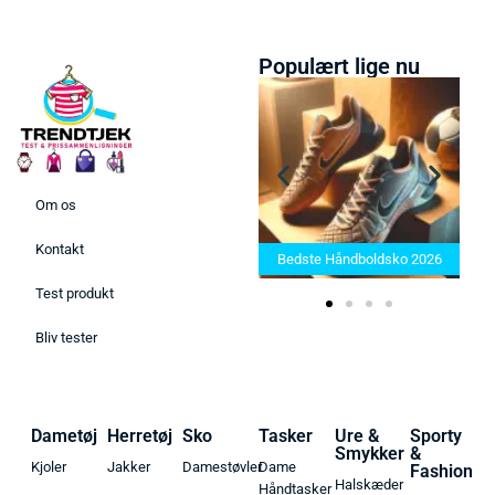
Populært lige nu
Om os
Bedste Saunatæppe 2025 –
Kontakt
Find de bedste produkter her!
Bedste Håndboldsko 2026
Test produkt
Bliv tester
Dametøj
Herretøj
Sko
Tasker
Ure &
Sporty
Smykker
&
Kjoler
Jakker
Damestøvler
Dame
Fashion
Halskæder
Håndtasker