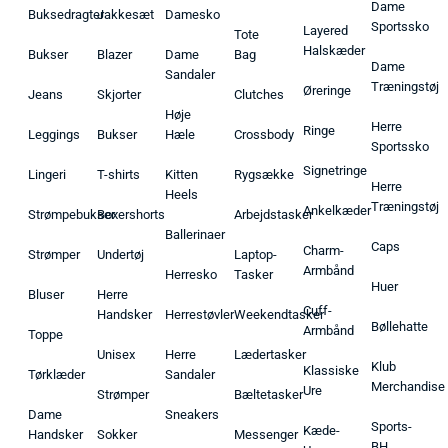
Dame
Buksedragter
Jakkesæt
Damesko
Sportssko
Layered
Tote
Halskæder
Bukser
Blazer
Dame
Bag
Dame
Sandaler
Træningstøj
Øreringe
Jeans
Skjorter
Clutches
Høje
Herre
Ringe
Leggings
Bukser
Hæle
Crossbody
Sportssko
Signetringe
Lingeri
T-shirts
Kitten
Rygsække
Herre
Heels
Træningstøj
Ankelkæder
Strømpebukser
Boxershorts
Arbejdstasker
Ballerinaer
Caps
Charm-
Strømper
Undertøj
Laptop-
Armbånd
Herresko
Tasker
Huer
Bluser
Herre
Cuff-
Handsker
Herrestøvler
Weekendtasker
Bøllehatte
Armbånd
Toppe
Unisex
Herre
Lædertasker
Klub
Klassiske
Tørklæder
Sandaler
Merchandise
Ure
Strømper
Bæltetasker
Dame
Sneakers
Sports-
Kæde-
Handsker
Sokker
Messenger
BH