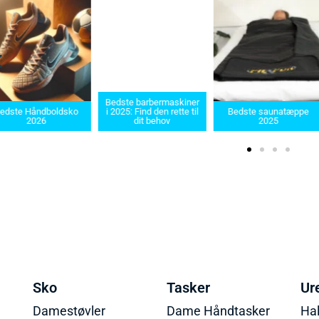
Bedste barbermaskiner
edste Håndboldsko
i 2025: Find den rette til
Bedste saunatæppe
2026
dit behov
2025
Sko
Tasker
Ur
Damestøvler
Dame Håndtasker
Ha