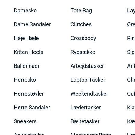
Damesko
Tote Bag
La
Dame Sandaler
Clutches
Øre
Høje Hæle
Crossbody
Ri
Kitten Heels
Rygsække
Sig
Ballerinaer
Arbejdstasker
An
Herresko
Laptop-Tasker
Ch
Herrestøvler
Weekendtasker
Cu
Herre Sandaler
Lædertasker
Kla
Sneakers
Bæltetasker
Kæ