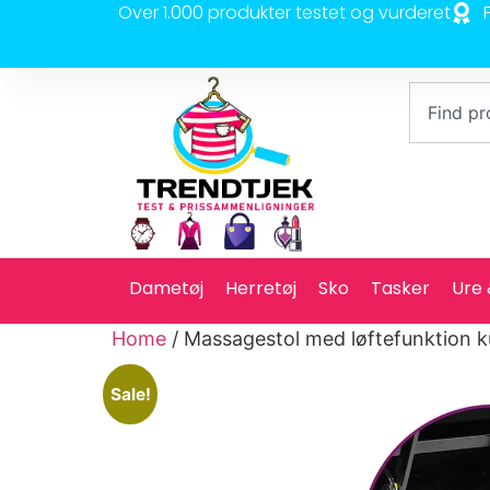
Over 1.000 produkter testet og vurderet
Dametøj
Herretøj
Sko
Tasker
Ure
Home
/ Massagestol med løftefunktion 
Sale!