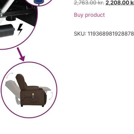
2,763.00
kr.
2,208.00
k
Buy product
SKU:
11936898192887