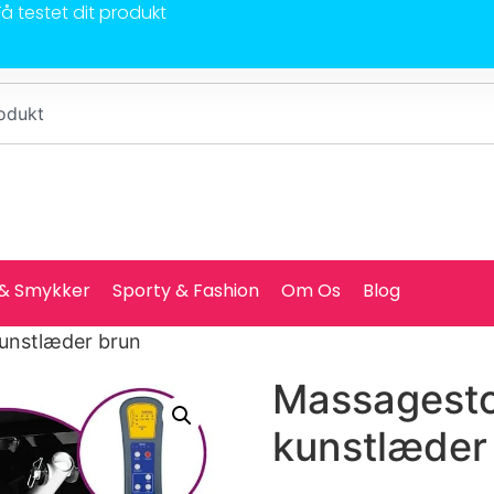
Få testet dit produkt
 & Smykker
Sporty & Fashion
Om Os
Blog
kunstlæder brun
Massagesto
kunstlæder