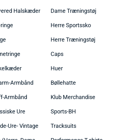
yered Halskæder
Dame Træningstøj
ringe
Herre Sportssko
nge
Herre Træningstøj
netringe
Caps
kelkæder
Huer
arm-Armbånd
Bøllehatte
ff-Armbånd
Klub Merchandise
ssiske Ure
Sports-BH
de-Ure- Vintage
Tracksuits