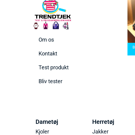
Om os
arbermaskiner
Bedste Saunatæppe
nd den rette til
Bedste saunatæppe
2025 – Find de bedste
B
t behov
2025
produkter her!
Kontakt
Test produkt
Bliv tester
Dametøj
Herretøj
Kjoler
Jakker